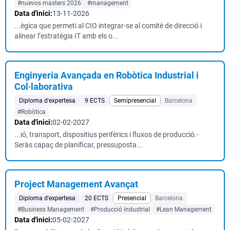
#nuevos masters 2026
#management
Data d'inici:
13-11-2026
...ègica que permeti al CIO integrar-se al comitè de direcció i
alinear l’estratègia IT amb els o...
Enginyeria Avançada en Robòtica Industrial i
Col·laborativa
Diploma d'expertesa
9 ECTS
Semipresencial
Barcelona
#Robòtica
Data d'inici:
02-02-2027
...ió, transport, dispositius perifèrics i fluxos de producció.-
Seràs capaç de planificar, pressuposta...
Project Management Avançat
Diploma d'expertesa
20 ECTS
Presencial
Barcelona
#Business Management
#Producció Industrial
#Lean Management
Data d'inici:
05-02-2027