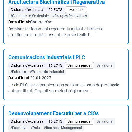
Arquitectura Bioclimàtica i Regenerativa
Diploma d'expertesa
20 ECTS
Live online
#Construcció Sostenible
#Energies Renovables
Data d'inici:
Contacta'ns
Dominar l'enfocament regeneratiu aplicat al projecte
arquitectònic i urbà, passant de la sostenibili...
Comunicacions Industrials i PLC
Diploma d'expertesa
16 ECTS
Semipresencial
Barcelona
#Robòtica
#Producció Industrial
Data d'inici:
29-01-2027
...r els PLC i les comunicacions per a un sistema de producció
automatitzat. Organitzar metodològicamen...
Desenvolupament Executiu per a CIOs
Diploma d'expertesa
15 ECTS
Semipresencial
Barcelona
#Executive
#Data
#Business Management