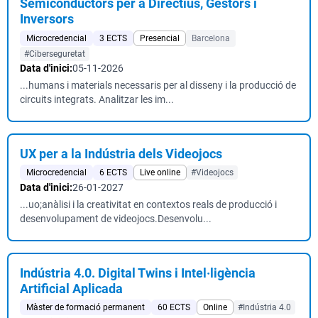
Semiconductors per a Directius, Gestors i
Inversors
Microcredencial
3 ECTS
Presencial
Barcelona
#Ciberseguretat
Data d'inici:
05-11-2026
...humans i materials necessaris per al disseny i la producció de
circuits integrats. Analitzar les im...
UX per a la Indústria dels Videojocs
Microcredencial
6 ECTS
Live online
#Videojocs
Data d'inici:
26-01-2027
...uo;anàlisi i la creativitat en contextos reals de producció i
desenvolupament de videojocs.Desenvolu...
Indústria 4.0. Digital Twins i Intel·ligència
Artificial Aplicada
Màster de formació permanent
60 ECTS
Online
#Indústria 4.0