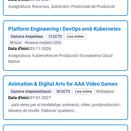
Assignatura: Recursos, Substrats i Potencials de Producció
Platform Engineering i DevOps amb Kubernetes
Diploma d'expertesa
12 ECTS
Live online
#Cloud
#nuevos masters 2026
Data d'inici:
03-11-2026
Assignatura: Kubernetes en Producció i Ecosistema Cloud
Native
Animation & Digital Arts for AAA Video Games
Diploma d'especialització
30 ECTS
Live online
#Videojocs
Data d'inici:
07-01-2027
...pals eines per al modelatge, animació, vídeo, postproducció i
disseny de nivells. Elaborar qualsevo...