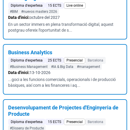
Diploma d'expertesa
15 ECTS
Live online
#BIM
#nuevos masters 2026
Data d'inici:
octubre del 2027
En un sector immers en plena transformació digital, aquest
postgrau ofereix l’oportunitat de s...
Business Analytics
Diploma d'expertesa
25 ECTS
Presencial
Barcelona
#Business Management
#IA & Big Data
#management
Data d'inici:
13-10-2026
...goci a les funcions comercials, operacionals i de producció
bàsiques, així com a les financeres i aq...
Desenvolupament de Projectes d'Enginyeria de
Producte
Diploma d'expertesa
15 ECTS
Presencial
Barcelona
#Disseny de Producte