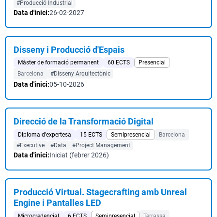
#Producció Industrial
Data d'inici:
26-02-2027
Disseny i Producció d'Espais
Màster de formació permanent
60 ECTS
Presencial
Barcelona
#Disseny Arquitectònic
Data d'inici:
05-10-2026
Direcció de la Transformació Digital
Diploma d'expertesa
15 ECTS
Semipresencial
Barcelona
#Executive
#Data
#Project Management
Data d'inici:
Iniciat (febrer 2026)
Producció Virtual. Stagecrafting amb Unreal
Engine i Pantalles LED
Microcredencial
6 ECTS
Semipresencial
Terrassa