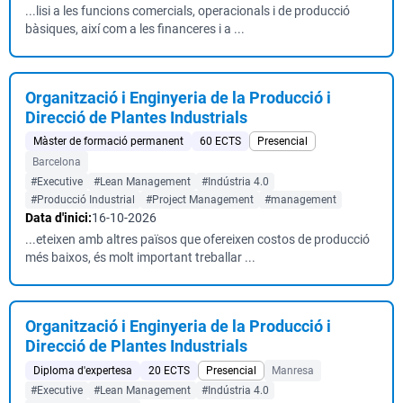
...lisi a les funcions comercials, operacionals i de producció
bàsiques, així com a les financeres i a ...
Organització i Enginyeria de la Producció i
Direcció de Plantes Industrials
Màster de formació permanent
60 ECTS
Presencial
Barcelona
#Executive
#Lean Management
#Indústria 4.0
#Producció Industrial
#Project Management
#management
Data d'inici:
16-10-2026
...eteixen amb altres països que ofereixen costos de producció
més baixos, és molt important treballar ...
Organització i Enginyeria de la Producció i
Direcció de Plantes Industrials
Diploma d'expertesa
20 ECTS
Presencial
Manresa
#Executive
#Lean Management
#Indústria 4.0