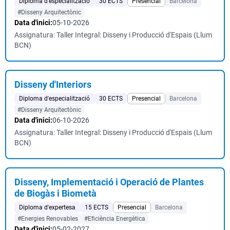
Diploma d'especialització
30 ECTS
Presencial
Barcelona
#Disseny Arquitectònic
Data d'inici:
05-10-2026
Assignatura: Taller Integral: Disseny i Producció d'Espais (Llum
BCN)
Disseny d'Interiors
Diploma d'especialització
30 ECTS
Presencial
Barcelona
#Disseny Arquitectònic
Data d'inici:
06-10-2026
Assignatura: Taller Integral: Disseny i Producció d'Espais (Llum
BCN)
Disseny, Implementació i Operació de Plantes
de Biogàs i Biometà
Diploma d'expertesa
15 ECTS
Presencial
Barcelona
#Energies Renovables
#Eficiència Energètica
Data d'inici:
05-02-2027