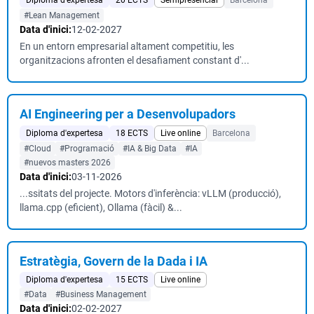
Diploma d'expertesa
20 ECTS
Semipresencial
Barcelona
#Lean Management
Data d'inici:
12-02-2027
En un entorn empresarial altament competitiu, les
organitzacions afronten el desafiament constant d'...
AI Engineering per a Desenvolupadors
Diploma d'expertesa
18 ECTS
Live online
Barcelona
#Cloud
#Programació
#IA & Big Data
#IA
#nuevos masters 2026
Data d'inici:
03-11-2026
...ssitats del projecte. Motors d'inferència: vLLM (producció),
llama.cpp (eficient), Ollama (fàcil) &...
Estratègia, Govern de la Dada i IA
Diploma d'expertesa
15 ECTS
Live online
#Data
#Business Management
Data d'inici:
02-02-2027