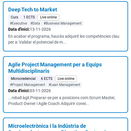
Deep Tech to Market
Curs
1 ECTS
Live online
#Executive
#Data
#Business Management
Data d'inici:
13-11-2026
En acabar el programa, hauràs adquirit les competències clau
per a: Validar el potencial de m...
Agile Project Management per a Equips
Multidisciplinaris
Microcredencial
6 ECTS
Live online
#Project Management
#Lean Management
Data d'inici:
03-11-2026
...reball àgil.Preparar-se per a posicions com Scrum Master,
Product Owner i Agile Coach.Adquirir conei...
Microelectrònica i la Indústria de