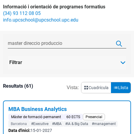
Informació i orientació de programes formatius
(34) 93 112 08 05
info.upcschool@upcschool.upc.edu
Filtrar
Resultats (61)
Vista:
Cuadrícula
Llista
MBA Business Analytics
Màster de formació permanent
60 ECTS
Presencial
Barcelona
#Executive
#MBA
#IA & Big Data
#management
Data d'inici:
15-01-2027