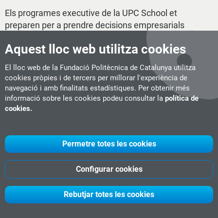
Els programes executive de la UPC School et
preparen per a prendre decisions empresarials
estratègiques i aportar les solucions
Aquest lloc web utilitza cookies
transformadores que demana el context canviant
d'avui dia. Adquireix noves habilitats professionals
El lloc web de la Fundació Politècnica de Catalunya utilitza
i personals en direcció, lideratge i transformació
cookies pròpies i de tercers per millorar l'experiència de
de negocis i empreses, unitats operatives o
navegació i amb finalitats estadístiques. Per obtenir més
startups
.
informació sobre les cookies podeu consultar la
política de
cookies.
Tria el teu programa!
Permetre totes les cookies
Configurar cookies
Rebutjar totes les cookies
UPC School
Presentació