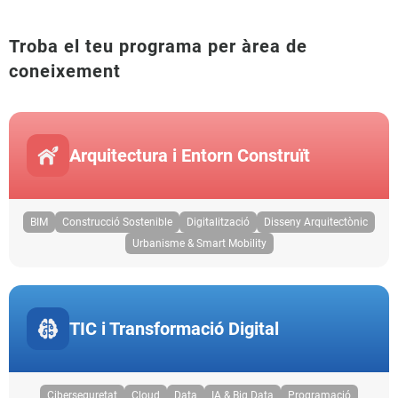
Troba el teu programa per àrea de
coneixement
Arquitectura i Entorn Construït
BIM
Construcció Sostenible
Digitalització
Disseny Arquitectònic
Urbanisme & Smart Mobility
TIC i Transformació Digital
Ciberseguretat
Cloud
Data
IA & Big Data
Programació