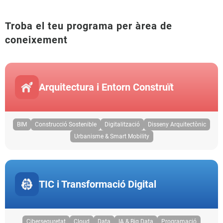
Troba el teu programa per àrea de
coneixement
Arquitectura i Entorn Construït
BIM
Construcció Sostenible
Digitalització
Disseny Arquitectònic
Urbanisme & Smart Mobility
TIC i Transformació Digital
Ciberseguretat
Cloud
Data
IA & Big Data
Programació