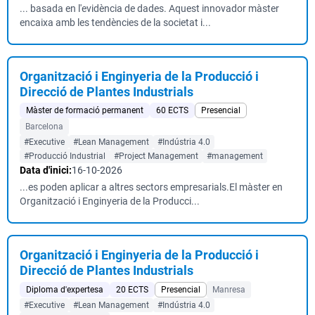
... basada en l'evidència de dades. Aquest innovador màster
encaixa amb les tendències de la societat i...
Organització i Enginyeria de la Producció i
Direcció de Plantes Industrials
Màster de formació permanent
60 ECTS
Presencial
Barcelona
#Executive
#Lean Management
#Indústria 4.0
#Producció Industrial
#Project Management
#management
Data d'inici:
16-10-2026
...es poden aplicar a altres sectors empresarials.El màster en
Organització i Enginyeria de la Producci...
Organització i Enginyeria de la Producció i
Direcció de Plantes Industrials
Diploma d'expertesa
20 ECTS
Presencial
Manresa
#Executive
#Lean Management
#Indústria 4.0