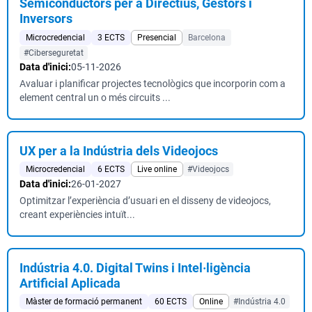
Semiconductors per a Directius, Gestors i
Inversors
Microcredencial
3 ECTS
Presencial
Barcelona
#Ciberseguretat
Data d'inici:
05-11-2026
Avaluar i planificar projectes tecnològics que incorporin com a
element central un o més circuits ...
UX per a la Indústria dels Videojocs
Microcredencial
6 ECTS
Live online
#Videojocs
Data d'inici:
26-01-2027
Optimitzar l’experiència d’usuari en el disseny de videojocs,
creant experiències intuït...
Indústria 4.0. Digital Twins i Intel·ligència
Artificial Aplicada
Màster de formació permanent
60 ECTS
Online
#Indústria 4.0