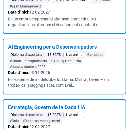
Diploma d'expertesa
20 ECTS
Semipresencial
Barcelona
#Lean Management
Data d'inici:
12-02-2027
En un entorn empresarial altament competitiu, les
organitzacions afronten el desafiament constant d'...
AI Engineering per a Desenvolupadors
Diploma d'expertesa
18 ECTS
Live online
Barcelona
#Cloud
#Programació
#IA & Big Data
#IA
#nuevos masters 2026
Data d'inici:
03-11-2026
Ecosistema de models oberts: Llama, Mistral, Qwen — on
trobar-los (Hugging Face), com aval...
Estratègia, Govern de la Dada i IA
Diploma d'expertesa
15 ECTS
Live online
#Data
#Business Management
Data d'inici:
02-02-2027