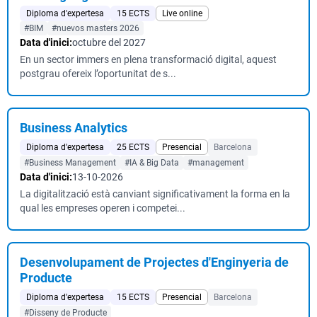
Diploma d'expertesa
15 ECTS
Live online
#BIM
#nuevos masters 2026
Data d'inici:
octubre del 2027
En un sector immers en plena transformació digital, aquest
postgrau ofereix l’oportunitat de s...
Business Analytics
Diploma d'expertesa
25 ECTS
Presencial
Barcelona
#Business Management
#IA & Big Data
#management
Data d'inici:
13-10-2026
La digitalització està canviant significativament la forma en la
qual les empreses operen i competei...
Desenvolupament de Projectes d'Enginyeria de
Producte
Diploma d'expertesa
15 ECTS
Presencial
Barcelona
#Disseny de Producte