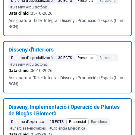
Diploma d'especialització
30 ECTS
Presencial
Barcelona
#Disseny Arquitectònic
Data d'inici:
05-10-2026
Assignatura: Taller Integral: Disseny i Producció d'Espais (Llum
BCN)
Disseny d'Interiors
Diploma d'especialització
30 ECTS
Presencial
Barcelona
#Disseny Arquitectònic
Data d'inici:
06-10-2026
Assignatura: Taller Integral: Disseny i Producció d'Espais (Llum
BCN)
Disseny, Implementació i Operació de Plantes
de Biogàs i Biometà
Diploma d'expertesa
15 ECTS
Presencial
Barcelona
#Energies Renovables
#Eficiència Energètica
Data d'inici:
05-02-2027