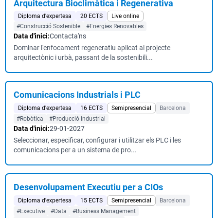
Arquitectura Bioclimàtica i Regenerativa
Diploma d'expertesa
20 ECTS
Live online
#Construcció Sostenible
#Energies Renovables
Data d'inici:
Contacta'ns
Dominar l'enfocament regeneratiu aplicat al projecte
arquitectònic i urbà, passant de la sostenibili...
Comunicacions Industrials i PLC
Diploma d'expertesa
16 ECTS
Semipresencial
Barcelona
#Robòtica
#Producció Industrial
Data d'inici:
29-01-2027
Seleccionar, especificar, configurar i utilitzar els PLC i les
comunicacions per a un sistema de pro...
Desenvolupament Executiu per a CIOs
Diploma d'expertesa
15 ECTS
Semipresencial
Barcelona
#Executive
#Data
#Business Management