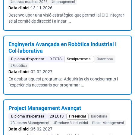
#nuevos masters 2026
#management
Data d'inici:
13-11-2026
Desenvolupar una visió estratègica que permeti al CIO integrar-
se al comitè de direcció i alinear ...
Enginyeria Avançada en Robòtica Industrial i
Col·laborativa
Diploma d'expertesa
9 ECTS
Semipresencial
Barcelona
#Robòtica
Data d'inici:
02-02-2027
En acabar aquest programa: -Adquiriràs els coneixements i
l'experiència necessaris per programar ...
Project Management Avançat
Diploma d'expertesa
20 ECTS
Presencial
Barcelona
#Business Management
#Producció Industrial
#Lean Management
Data d'inici:
05-02-2027