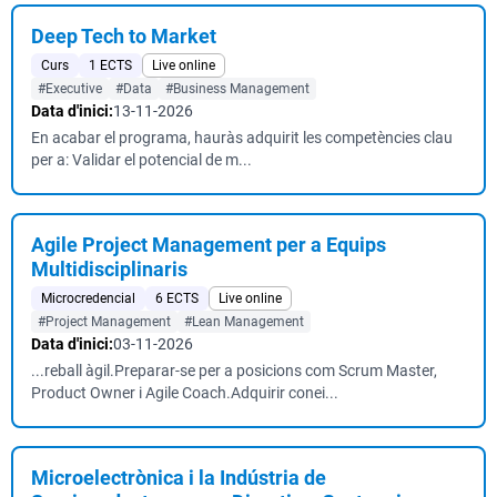
Deep Tech to Market
Curs
1 ECTS
Live online
#Executive
#Data
#Business Management
Data d'inici:
13-11-2026
En acabar el programa, hauràs adquirit les competències clau
per a: Validar el potencial de m...
Agile Project Management per a Equips
Multidisciplinaris
Microcredencial
6 ECTS
Live online
#Project Management
#Lean Management
Data d'inici:
03-11-2026
...reball àgil.Preparar-se per a posicions com Scrum Master,
Product Owner i Agile Coach.Adquirir conei...
Microelectrònica i la Indústria de