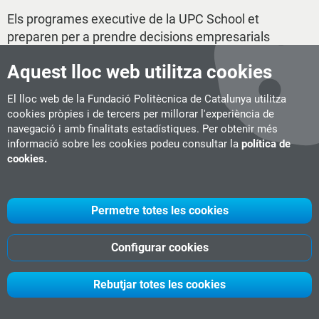
Els programes executive de la UPC School et
preparen per a prendre decisions empresarials
estratègiques i aportar les solucions
Aquest lloc web utilitza cookies
transformadores que demana el context canviant
d'avui dia. Adquireix noves habilitats professionals
El lloc web de la Fundació Politècnica de Catalunya utilitza
i personals en direcció, lideratge i transformació
cookies pròpies i de tercers per millorar l'experiència de
de negocis i empreses, unitats operatives o
navegació i amb finalitats estadístiques. Per obtenir més
startups
.
informació sobre les cookies podeu consultar la
política de
cookies.
Tria el teu programa!
Permetre totes les cookies
Configurar cookies
Rebutjar totes les cookies
UPC School
Presentació