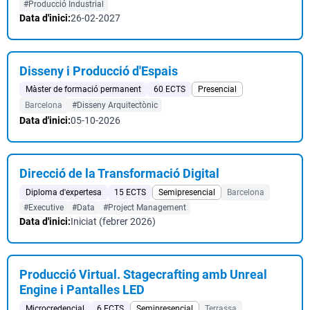
#Producció Industrial
Data d'inici:
26-02-2027
Disseny i Producció d'Espais
Màster de formació permanent
60 ECTS
Presencial
Barcelona
#Disseny Arquitectònic
Data d'inici:
05-10-2026
Direcció de la Transformació Digital
Diploma d'expertesa
15 ECTS
Semipresencial
Barcelona
#Executive
#Data
#Project Management
Data d'inici:
Iniciat (febrer 2026)
Producció Virtual. Stagecrafting amb Unreal
Engine i Pantalles LED
Microcredencial
6 ECTS
Semipresencial
Terrassa