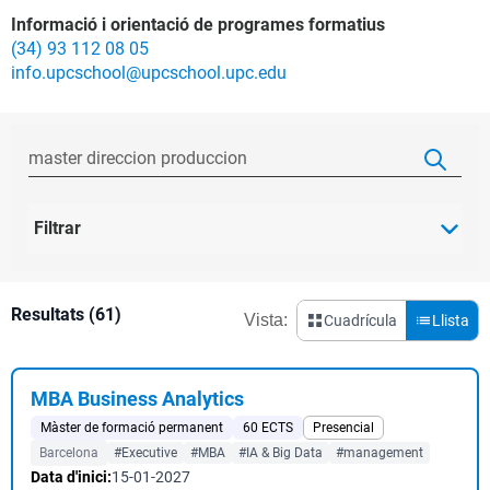
Informació i orientació de programes formatius
(34) 93 112 08 05
info.upcschool@upcschool.upc.edu
Filtrar
Resultats (61)
Vista:
Cuadrícula
Llista
MBA Business Analytics
Màster de formació permanent
60 ECTS
Presencial
Barcelona
#Executive
#MBA
#IA & Big Data
#management
Data d'inici:
15-01-2027