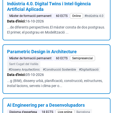
Indústria 4.0. Digital Twins i Intel·ligència
Artificial Aplicada
Màster de formació permanent
60 ECTS
Online
#Indústria 4.0
Data d'inici:
16-10-2026
...de diferents perspectives.El màster consta de dos postgraus.
El primer, el postgrau en Modelització ...
Parametric Design in Architecture
Màster de formació permanent
60 ECTS
Semipresencial
Sant Cugat del Vallès
#Disseny Arquitectònic
#Construcció Sostenible
#Digitalització
Data d'inici:
05-10-2026
...g (BIM), disseny urbà, planificació, construcció, estructures,
instal·lacions, serveis i clima per o...
AI Engineering per a Desenvolupadors
Diploma d'expertesa
18 ECTS
Live online
Barcelona