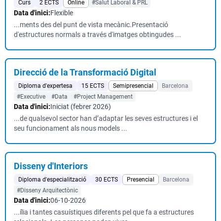
Curs
2 ECTS
Online
#Salut Laboral & PRL
Data d'inici:
Flexible
...ments des del punt de vista mecànic.Presentació
d'estructures normals a través d'imatges obtingudes ...
Direcció de la Transformació Digital
Diploma d'expertesa
15 ECTS
Semipresencial
Barcelona
#Executive
#Data
#Project Management
Data d'inici:
Iniciat (febrer 2026)
...de qualsevol sector han d’adaptar les seves estructures i el
seu funcionament als nous models ...
Disseny d'Interiors
Diploma d'especialització
30 ECTS
Presencial
Barcelona
#Disseny Arquitectònic
Data d'inici:
06-10-2026
...ília i tantes casuístiques diferents pel que fa a estructures