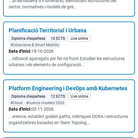
...al del disseny d’il·luminació, identificant estructures del
sector, normatives i models de ges...
Planificació Territorial i Urbana
Diploma d'expertesa
10 ECTS
Live online
#Urbanisme & Smart Mobility
Data d'inici:
19-10-2026
...nificació apareguts per fer-ne front.Estudiar les estructures
urbanes i els elements de configuració...
Platform Engineering i DevOps amb Kubernetes
Diploma d'expertesa
12 ECTS
Live online
#Cloud
#nuevos masters 2026
Data d'inici:
03-11-2026
...erience, establint golden paths, mètriques DORA i estructures
organitzatives basades en Team Topolog...