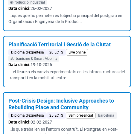
#Producció Industrial
Data d'inici:
26-02-2027
...iques que ho permeten és l'objectiu principal del postgrau en
Organització i Enginyeria de la Produc...
Planificació Territorial i Gestió de la Ciutat
Diploma d'expertesa
20 ECTS
Live online
#Urbanisme & Smart Mobility
Data d'inici:
19-10-2026
... el lleure o els canvis experimentats en les infraestructures del
transport i en la mobilitat, entre...
Post-Crisis Design: Inclusive Approaches to
Rebuilding Place and Community
Diploma d'expertesa
25 ECTS
Semipresencial
Barcelona
Data d'inici:
02-02-2027
...ls que treballen en l’entorn construït. El Postgrau en Post-