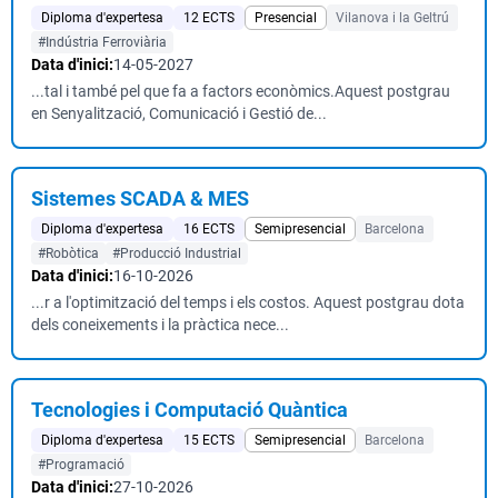
Diploma d'expertesa
12 ECTS
Presencial
Vilanova i la Geltrú
#Indústria Ferroviària
Data d'inici:
14-05-2027
...tal i també pel que fa a factors econòmics.Aquest postgrau
en Senyalització, Comunicació i Gestió de...
Sistemes SCADA & MES
Diploma d'expertesa
16 ECTS
Semipresencial
Barcelona
#Robòtica
#Producció Industrial
Data d'inici:
16-10-2026
...r a l'optimització del temps i els costos. Aquest postgrau dota
dels coneixements i la pràctica nece...
Tecnologies i Computació Quàntica
Diploma d'expertesa
15 ECTS
Semipresencial
Barcelona
#Programació
Data d'inici:
27-10-2026