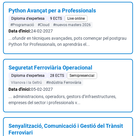
Python Avançat per a Professionals
Diploma d'expertesa
9 ECTS
Live online
#Programació
#Cloud
#nuevos masters 2026
Data d'inici:
24-02-2027
...ofundir en tècniques avançades, pots començar pel postgrau
Python for Professionals, on aprendràs el...
Seguretat Ferroviària Operacional
Diploma d'expertesa
28 ECTS
Semipresencial
Vilanova i la Geltrú
#Indústria Ferroviària
Data d'inici:
05-02-2027
... administracions, operadors, gestors d’infraestructures,
empreses del sector i professionals v...
Senyalització, Comunicació i Gestió del Trànsit
Ferroviari