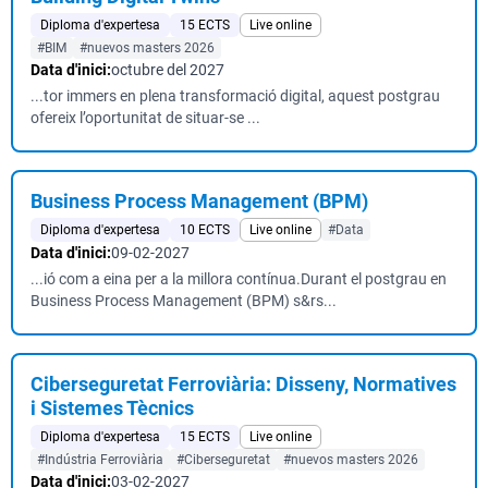
Diploma d'expertesa
15 ECTS
Live online
#BIM
#nuevos masters 2026
Data d'inici:
octubre del 2027
...tor immers en plena transformació digital, aquest postgrau
ofereix l’oportunitat de situar-se ...
Business Process Management (BPM)
Diploma d'expertesa
10 ECTS
Live online
#Data
Data d'inici:
09-02-2027
...ió com a eina per a la millora contínua.Durant el postgrau en
Business Process Management (BPM) s&rs...
Ciberseguretat Ferroviària: Disseny, Normatives
i Sistemes Tècnics
Diploma d'expertesa
15 ECTS
Live online
#Indústria Ferroviària
#Ciberseguretat
#nuevos masters 2026
Data d'inici:
03-02-2027