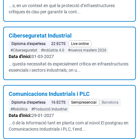
...s, en un context en què la protecció d’infraestructures
crítiques és clau per garantir la cont...
Ciberseguretat Industrial
Diploma d'expertesa
22 ECTS
Live online
#Ciberseguretat
#Indústria 4.0
#nuevos masters 2026
Data d'inici:
01-03-2027
...questa necessitat és especialment crítica en infraestructures
essencials i sectors industrials, on u...
Comunicacions Industrials i PLC
Diploma d'expertesa
16 ECTS
Semipresencial
Barcelona
#Robòtica
#Producció Industrial
Data d'inici:
29-01-2027
...ó de la informació tant en planta com al núvol.El postgrau en
Comunicacions Industrials i PLC, t'end...