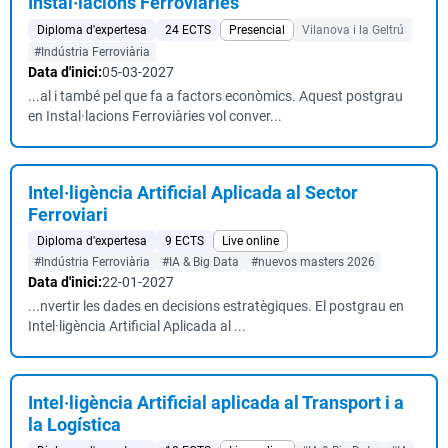
Instal·lacions Ferroviàries
Diploma d'expertesa
24 ECTS
Presencial
Vilanova i la Geltrú
#Indústria Ferroviària
Data d'inici:
05-03-2027
...al i també pel que fa a factors econòmics. Aquest postgrau
en Instal·lacions Ferroviàries vol conver...
Intel·ligència Artificial Aplicada al Sector
Ferroviari
Diploma d'expertesa
9 ECTS
Live online
#Indústria Ferroviària
#IA & Big Data
#nuevos masters 2026
Data d'inici:
22-01-2027
...nvertir les dades en decisions estratègiques. El postgrau en
Intel·ligència Artificial Aplicada al ...
Intel·ligència Artificial aplicada al Transport i a
la Logística