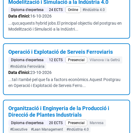
Modelització i Simulació a la Indústria 4.0
Diploma d'expertesa
24 ECTS
Online
#Indústria 4.0
Data d'inici:
16-10-2026
...quo;aquests hybrid jobs.El principal objectiu del postgrau en
Modelització i Simulació a la Indústri...
Operació i Explotació de Serveis Ferroviaris
Diploma d'expertesa
12 ECTS
Presencial
Vilanova i la Geltrú
#Indústria Ferroviària
Data d'inici:
23-10-2026
...tal i també pel que fa a factors econòmics.Aquest Postgrau
en Operació i Explotació de Serveis Ferro...
Organització i Enginyeria de la Producció i
Direcció de Plantes Industrials
Diploma d'expertesa
20 ECTS
Presencial
Manresa
#Executive
#Lean Management
#Indústria 4.0