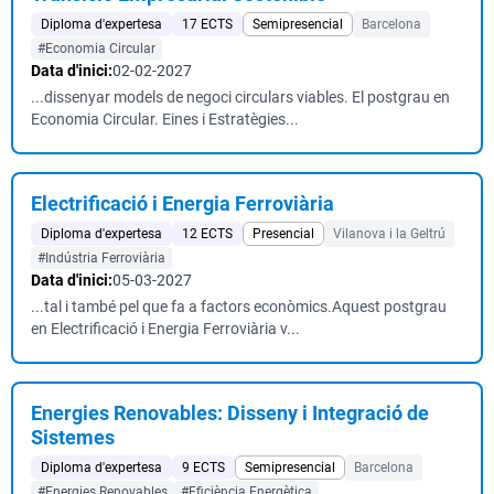
Diploma d'expertesa
17 ECTS
Semipresencial
Barcelona
#Economia Circular
Data d'inici:
02-02-2027
...dissenyar models de negoci circulars viables. El postgrau en
Economia Circular. Eines i Estratègies...
Electrificació i Energia Ferroviària
Diploma d'expertesa
12 ECTS
Presencial
Vilanova i la Geltrú
#Indústria Ferroviària
Data d'inici:
05-03-2027
...tal i també pel que fa a factors econòmics.Aquest postgrau
en Electrificació i Energia Ferroviària v...
Energies Renovables: Disseny i Integració de
Sistemes
Diploma d'expertesa
9 ECTS
Semipresencial
Barcelona
#Energies Renovables
#Eficiència Energètica