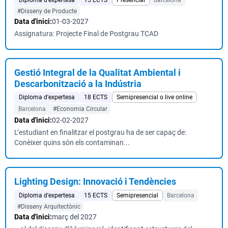
Diploma d'expertesa
15 ECTS
Presencial
Barcelona
#Disseny de Producte
Data d'inici:
01-03-2027
Assignatura: Projecte Final de Postgrau TCAD
Gestió Integral de la Qualitat Ambiental i
Descarbonització a la Indústria
Diploma d'expertesa
18 ECTS
Semipresencial o live online
Barcelona
#Economia Circular
Data d'inici:
02-02-2027
L’estudiant en finalitzar el postgrau ha de ser capaç de:
Conèixer quins són els contaminan...
Lighting Design: Innovació i Tendències
Diploma d'expertesa
15 ECTS
Semipresencial
Barcelona
#Disseny Arquitectònic
Data d'inici:
març del 2027