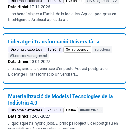
Diploma d'expertesa
18 ECTS
Live online
#IA & Big Data
#IA
Data d'inici:
17-11-2026
...ns beneficis per a l'àmbit de la logística.Aquest postgrau en
Intel·ligència Artificial aplicada al ...
Lideratge i Transformació Universitària
Diploma d'expertesa
15 ECTS
Semipresencial
Barcelona
#Business Management
Data d'inici:
20-01-2027
...estió, sinó a la generació d’impacte.Aquest postgrau en
Lideratge i Transformació Universitàri...
Materialització de Models i Tecnologies de la
Indústria 4.0
Diploma d'expertesa
24 ECTS
Online
#Indústria 4.0
Data d'inici:
12-03-2027
...quo;aquests hybrid jobs.El principal objectiu del postgrau en