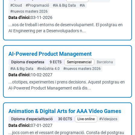
#Cloud
#Programació
#IA & Big Data
#IA
#nuevos masters 2026
Data d'inici:
03-11-2026
...xos de treball i entorns de desenvolupament. El postgrau en
AI Engineering per a Desenvolupadors n...
AI-Powered Product Management
Diploma d'expertesa
9 ECTS
Semipresencial
Barcelona
#IA & Big Data
#Indústria 4.0
#nuevos masters 2026
Data d'inici:
10-02-2027
...ototipes, experimentes i prens decisions. Aquest postgrau en
AI-Powered Product Management està dis...
Animation & Digital Arts for AAA Video Games
Diploma d'especialització
30 ECTS
Live online
#Videojocs
Data d'inici:
07-01-2027
...jocs com en el vessant de programació. Consta del postgrau