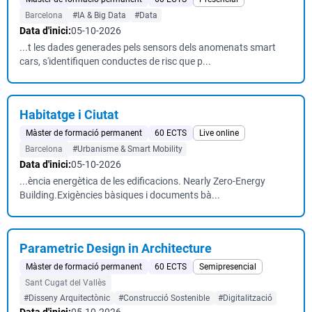
Barcelona
#IA & Big Data
#Data
Data d'inici:
05-10-2026
...t les dades generades pels sensors dels anomenats smart
cars, s'identifiquen conductes de risc que p...
Habitatge i Ciutat
Màster de formació permanent
60 ECTS
Live online
Barcelona
#Urbanisme & Smart Mobility
Data d'inici:
05-10-2026
...ència energètica de les edificacions. Nearly Zero-Energy
Building.Exigències bàsiques i documents bà...
Parametric Design in Architecture
Màster de formació permanent
60 ECTS
Semipresencial
Sant Cugat del Vallès
#Disseny Arquitectònic
#Construcció Sostenible
#Digitalització