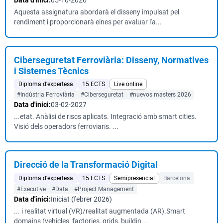
Data d'inici:
05-10-2026
Aquesta assignatura abordarà el disseny impulsat pel
rendiment i proporcionarà eines per avaluar l'a...
Ciberseguretat Ferroviària: Disseny, Normatives
i Sistemes Tècnics
Diploma d'expertesa
15 ECTS
Live online
#Indústria Ferroviària
#Ciberseguretat
#nuevos masters 2026
Data d'inici:
03-02-2027
...etat. Anàlisi de riscs aplicats. Integració amb smart cities.
Visió dels operadors ferroviaris. ...
Direcció de la Transformació Digital
Diploma d'expertesa
15 ECTS
Semipresencial
Barcelona
#Executive
#Data
#Project Management
Data d'inici:
Iniciat (febrer 2026)
... i realitat virtual (VR)/realitat augmentada (AR).Smart
domains (vehicles, factories, grids, buildin...