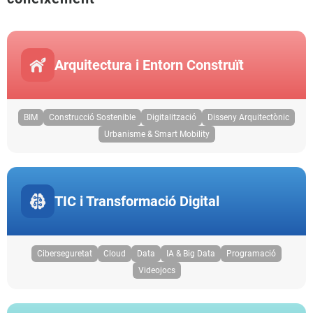
Arquitectura i Entorn Construït
BIM
Construcció Sostenible
Digitalització
Disseny Arquitectònic
Urbanisme & Smart Mobility
TIC i Transformació Digital
Ciberseguretat
Cloud
Data
IA & Big Data
Programació
Videojocs