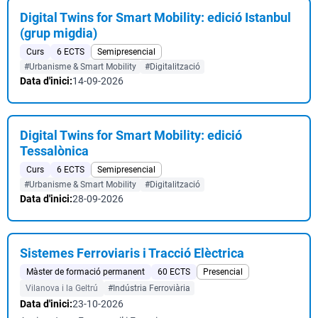
Digital Twins for Smart Mobility: edició Istanbul
(grup migdia)
Curs
6 ECTS
Semipresencial
#Urbanisme & Smart Mobility
#Digitalització
Data d'inici:
14-09-2026
Digital Twins for Smart Mobility: edició
Tessalònica
Curs
6 ECTS
Semipresencial
#Urbanisme & Smart Mobility
#Digitalització
Data d'inici:
28-09-2026
Sistemes Ferroviaris i Tracció Elèctrica
Màster de formació permanent
60 ECTS
Presencial
Vilanova i la Geltrú
#Indústria Ferroviària
Data d'inici:
23-10-2026