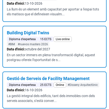
Data d'inici:
13-10-2026
La llum és un element amb capacitat per aportar a l'espai tots
els matisos que el defineixen visualm...
Building Digital Twins
Diploma d'expertesa
15 ECTS
Live online
#BIM
#nuevos masters 2026
Data d'inici:
octubre del 2027
En un sector immers en plena transformació digital, aquest
postgrau ofereix l’oportunitat de s...
Gestió de Serveis de Facility Management
Diploma d'expertesa
25 ECTS
Online
#Disseny Arquitectònic
Data d'inici:
16-10-2026
La gestió integral dels edificis, tant dels immobles com dels
serveis associats, s’està conver...