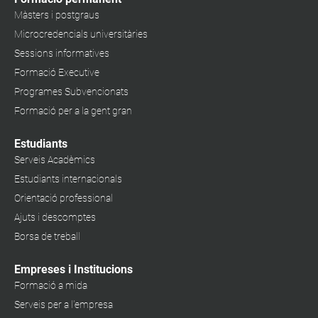
Màsters i postgraus
Microcredencials universitàries
Sessions informatives
Formació Executive
Programes Subvencionats
Formació per a la gent gran
Estudiants
Serveis Acadèmics
Estudiants internacionals
Orientació professional
Ajuts i descomptes
Borsa de treball
Empreses i Institucions
Formació a mida
Serveis per a l'empresa