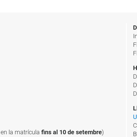
D
I
F
F
H
D
D
D
L
U
C
en la matrícula
fins al 10 de setembre
)
B