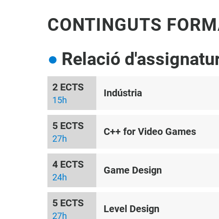
CONTINGUTS FORM
Relació d'assignatu
2 ECTS
Indústria
15h
5 ECTS
C++ for Video Games
27h
4 ECTS
Game Design
24h
5 ECTS
Level Design
27h