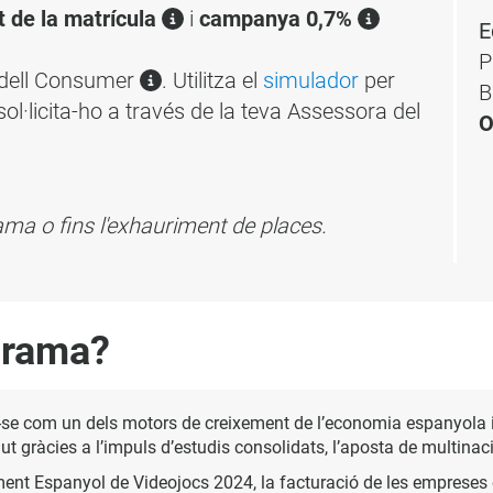
 de la matrícula
i
campanya 0,7%
E
P
adell Consumer
. Utilitza el
simulador
per
B
sol·licita-ho a través de la teva Assessora del
O
grama o fins l'exhauriment de places.
grama?
e com un dels motors de creixement de l’economia espanyola i un 
gràcies a l’impuls d’estudis consolidats, l’aposta de multinacion
ment Espanyol de Videojocs 2024, la facturació de les emprese