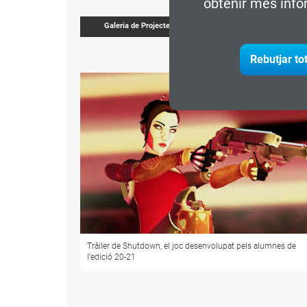
obtenir més info
Galeria de Projectes
Rebutjar to
nes de l'edició
Tràiler de Shutdown, el joc desenvolupat pels alumnes de
l'edició 20-21