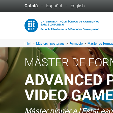
Català
-
Español
-
English
Inici
>
Màsters i postgraus
>
Formació
>
Màster de forma
MÀSTER DE FOR
ADVANCED 
VIDEO GAM
Màster pioner a l'Estat es