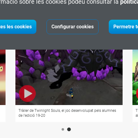
rmació sobre les cookies podeu consultar la
políti
tes les cookies
Configurar cookies
Permetre t
Tràiler de Twinlight Souls, el joc desenvolupat pels alumnes
T
de l'edició 19-20
a