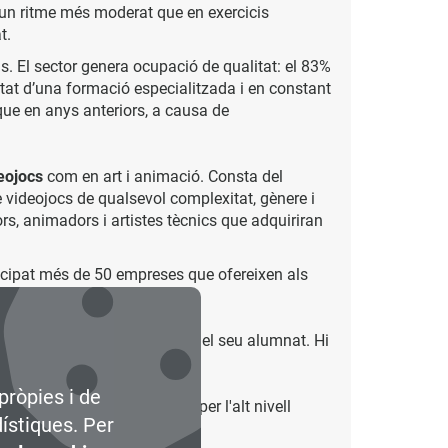
a un ritme més moderat que en exercicis
t.
s. El sector genera ocupació de qualitat: el 83%
ssitat d’una formació especialitzada i en constant
que en anys anteriors, a causa de
eojocs
com en art i animació. Consta del
e videojocs de qualsevol complexitat, gènere i
rs, animadors i artistes tècnics que adquiriran
icipat més de 50 empreses que ofereixen als
ès, sinó per la procedència del seu alumnat. Hi
pròpies i de
e quinze anys al sector, per l'alt nivell
dístiques. Per
empreses col·laboradores.