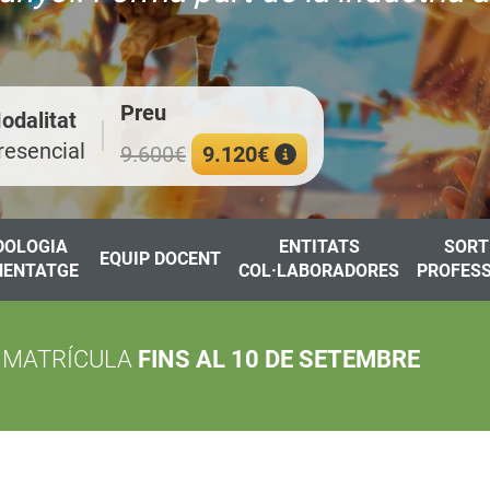
Preu
odalitat
resencial
9.600€
9.120€
DOLOGIA
ENTITATS
SORT
EQUIP DOCENT
NENTATGE
COL·LABORADORES
PROFES
 MATRÍCULA
FINS AL 10 DE SETEMBRE