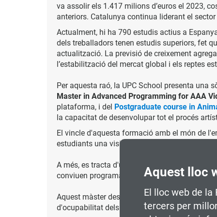
va assolir els 1.417 milions d’euros el 2023, c
anteriors. Catalunya continua liderant el sector
Actualment, hi ha 790 estudis actius a Espanya.
dels treballadors tenen estudis superiors, fet qu
actualització. La previsió de creixement agreg
l’estabilització del mercat global i els reptes es
Per aquesta raó, la UPC School presenta una sò
Master in Advanced Programming for AAA V
plataforma, i del
Postgraduate course in Anima
la capacitat de desenvolupar tot el procés artís
El vincle d'aquesta formació amb el món de l'
estudiants una visió tangible dels reptes i la rea
A més, es tracta d'un màster que es du a terme
Aquest lloc 
conviuen programadors i artistes de diferents n
El lloc web de la
Aquest màster destaca per comptar amb un quadr
tercers per millo
d'ocupabilitat dels seus alumnes un cop finalitz