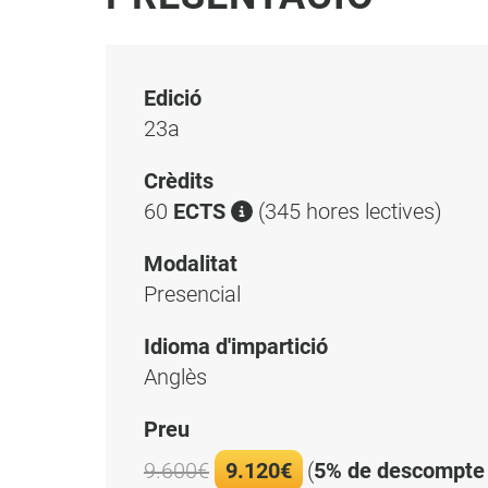
Edició
23a
Crèdits
60
ECTS
(345 hores lectives)
Modalitat
Presencial
Idioma d'impartició
Anglès
Preu
9.600€
9.120€
(
5% de descompte