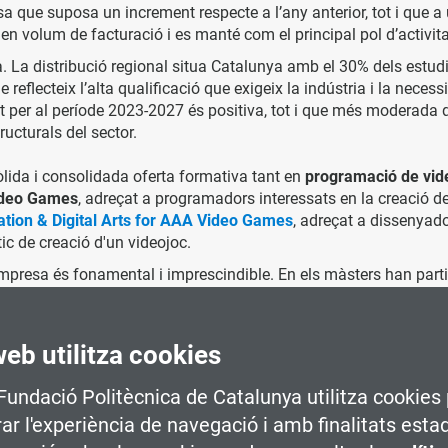
osa que suposa un increment respecte a l’any anterior, tot i que 
 en volum de facturació i es manté com el principal pol d’activita
 La distribució regional situa Catalunya amb el 30% dels estudi
e reflecteix l’alta qualificació que exigeix la indústria i la nece
at per al període 2023-2027 és positiva, tot i que més moderada 
tructurals del sector.
lida i consolidada oferta formativa tant en
programació de vid
ideo Games
, adreçat a programadors interessats en la creació d
tion & Digital Arts for AAA Video Games
, adreçat a dissenyado
tic de creació d'un videojoc.
empresa és fonamental i imprescindible. En els màsters han part
litat del sector.
 en un entorn internacional, no només perquè s'imparteix en angl
web utilitza cookies
acionalitats.
 Fundació Politècnica de Catalunya utilitza cookies 
e docent format per professionals amb una experiència de més d
rar l'experiència de navegació i amb finalitats esta
ats els estudis i per la possibilitat de fer pràctiques entre les 