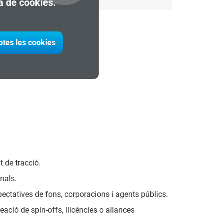
ca de cookies.
otes les cookies
t de tracció.
onals.
xpectatives de fons, corporacions i agents públics.
reació de spin-offs, llicències o aliances