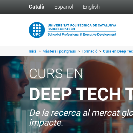
Català
-
Español
-
English
Inici
>
Màsters i postgraus
>
Formació
>
Curs en Deep Tec
CURS EN
DEEP TECH 
De la recerca al mercat glo
impacte.