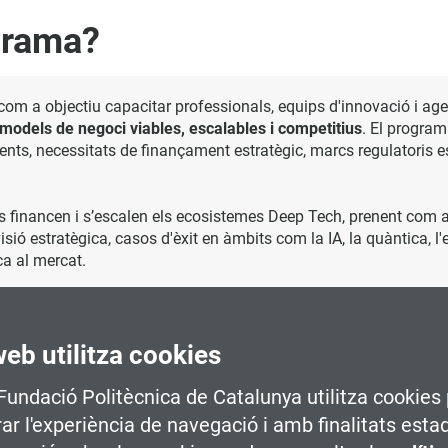
grama?
 com a objectiu capacitar professionals, equips d'innovació i ag
 models de negoci viables, escalables i competitius
. El program
nts, necessitats de finançament estratègic, marcs regulatoris e
es financen i s’escalen els ecosistemes Deep Tech, prenent com a
 estratègica, casos d'èxit en àmbits com la IA, la quàntica, l'e
ca al mercat.
ismes de
transferència tecnològica
com ara
llicències,
spin-offs
,
s públics. També s'abordaran aspectes claus per a l'
escalat d
'sta
 industrials i el pas clau de la prova pilot a la producció.
web utilitza cookies
ercialització Deep Tech adaptat a cada context
, amb el suport
 Fundació Politècnica de Catalunya utilitza cookies 
el canvas d'escalat tecnològic. Una formació orientada a transf
rar l'experiència de navegació i amb finalitats esta