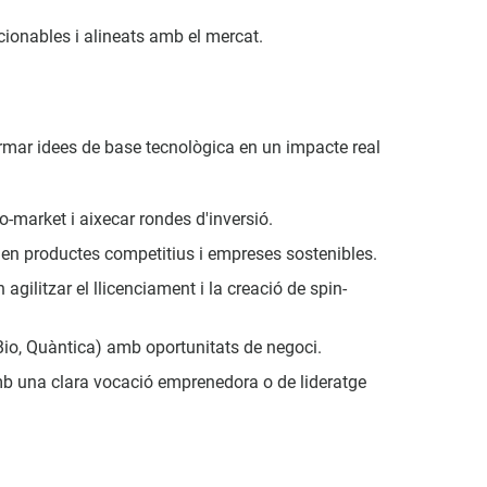
ccionables i alineats amb el mercat.
formar idees de base tecnològica en un impacte real
to-market i aixecar rondes d'inversió.
s en productes competitius i empreses sostenibles.
agilitzar el llicenciament i la creació de spin-
Bio, Quàntica) amb oportunitats de negoci.
 amb una clara vocació emprenedora o de lideratge