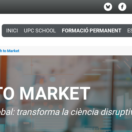
INICI
UPC SCHOOL
FORMACIÓ PERMANENT
E
h to Market
TO MARKET
bal: transforma la ciència disrupt