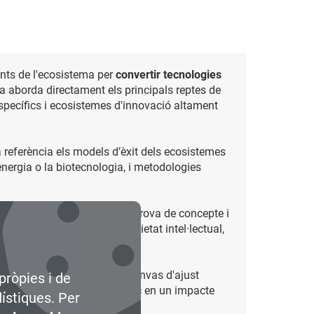
ents de l'ecosistema per
convertir tecnologies
a aborda directament els principals reptes de
specífics i ecosistemes d'innovació altament
 referència els models d’èxit dels ecosistemes
nergia o la biotecnologia, i metodologies
 coinversió, finançament de prova de concepte i
rtups
Deep Tech
com la propietat intel·lectual,
 d'eines pràctiques com el canvas d'ajust
pròpies i de
ormar el coneixement científic en un impacte
dístiques. Per