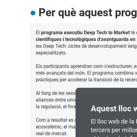
Per què aquest pro
El
programa executiu Deep Tech to Market
té
científiques i tecnològiques d'avantguarda en
les Deep Tech: cicles de desenvolupament exige
especialitzats.
Els participants aprendran com s’estructuren, 
més avançats del món. El programa combina visió
pràctiques per accelerar la transició de la recer
Al llarg de les sessions, es treballaran mecan
aliances entre universitats, corporacions i fon
la regulació, el finançament estratègic, aliances
Aquest lloc 
Com a resultat es desenvoluparà un
pla de com
El lloc web de la
ecosistèmic, el mapa de ruta recerca-mercat i 
tercers per millo
real de mercat.