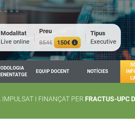
Preu
Modalitat
Tipus
Live online
Executive
854€
150€
S
ODOLOGIA
EQUIP DOCENT
NOTÍCIES
INF
RENENTATGE
L
IMPULSAT I FINANÇAT PER
FRACTUS-UPC D