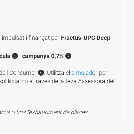
impulsat i finançat per
Fractus-UPC Deep
ícula
i
campanya 0,7%
adell Consumer
. Utilitza el
simulador
per
sol·licita-ho a través de la teva Assessora del
grama o fins l'exhauriment de places.