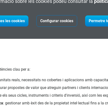
rmació sobre les cookies podeu consultar la
políti
tes les cookies
Configurar cookies
Permetre t
ències clau per a:
tunitats reals, necessitats no cobertes i aplicacions amb capacita
turar propostes de valor que atreguin partners i clients internaci
 els seus cicles, instruments i criteris d'inversió, així com les e
ca
: gestionar amb èxit des de la propietat intel·lectual fins a la c