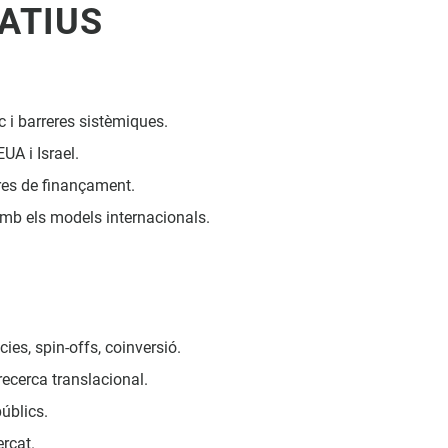
ATIUS
c i barreres sistèmiques.
UA i Israel.
ures de finançament.
amb els models internacionals.
ies, spin-offs, coinversió.
ecerca translacional.
públics.
rcat.