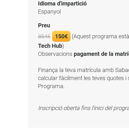
Idioma d'impartició
Espanyol
Preu
854€
150€
(Aquest programa està 
Tech Hub
)
Observacions
pagament de la matr
Finança la teva matrícula amb Sab
calcular fàcilment les teves quotes i 
Programa.
Inscripció oberta fins l'inici del pro