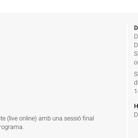
D
D
D
S
o
S
d
1
H
D
te (live online) amb una sessió final
programa.