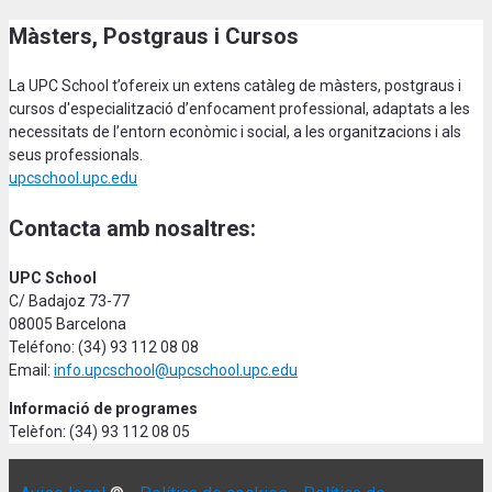
Màsters, Postgraus i Cursos
La UPC School t’ofereix un extens catàleg de màsters, postgraus i
cursos d'especialització d’enfocament professional, adaptats a les
necessitats de l’entorn econòmic i social, a les organitzacions i als
seus professionals.
upcschool.upc.edu
Contacta amb nosaltres:
UPC School
C/ Badajoz 73-77
08005 Barcelona
Teléfono: (34) 93 112 08 08
Email:
info.upcschool@upcschool.upc.edu
Informació de programes
Telèfon: (34) 93 112 08 05