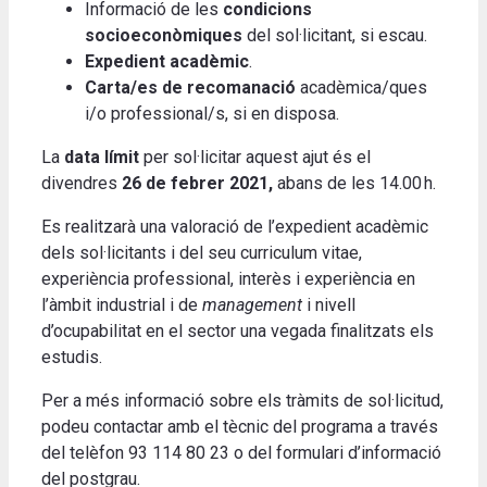
Informació de les
condicions
socioeconòmiques
del sol·licitant, si escau.
Expedient acadèmic
.
Carta/es de recomanació
acadèmica/ques
i/o professional/s, si en disposa.
La
data límit
per sol·licitar aquest ajut és el
divendres
26 de febrer 2021,
abans de les 14.00 h.
Es realitzarà una valoració de l’expedient acadèmic
dels sol·licitants i del seu curriculum vitae,
experiència professional, interès i experiència en
l’àmbit industrial i de
management
i nivell
d’ocupabilitat en el sector una vegada finalitzats els
estudis.
Per a més informació sobre els tràmits de sol·licitud,
podeu contactar amb el tècnic del programa a través
del telèfon 93 114 80 23 o del formulari d’informació
del postgrau.