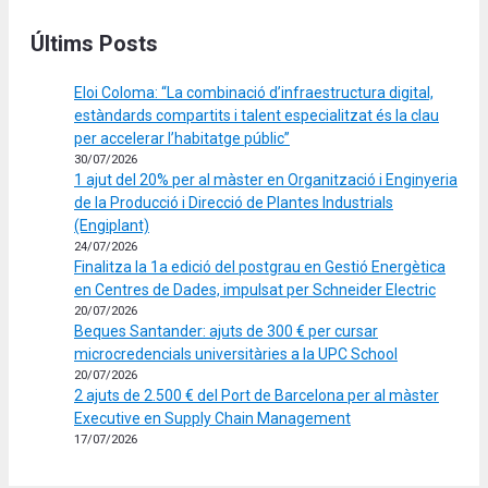
Últims Posts
Eloi Coloma: “La combinació d’infraestructura digital,
estàndards compartits i talent especialitzat és la clau
per accelerar l’habitatge públic”
30/07/2026
1 ajut del 20% per al màster en Organització i Enginyeria
de la Producció i Direcció de Plantes Industrials
(Engiplant)
24/07/2026
Finalitza la 1a edició del postgrau en Gestió Energètica
en Centres de Dades, impulsat per Schneider Electric
20/07/2026
Beques Santander: ajuts de 300 € per cursar
microcredencials universitàries a la UPC School
20/07/2026
2 ajuts de 2.500 € del Port de Barcelona per al màster
Executive en Supply Chain Management
17/07/2026