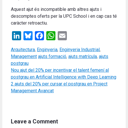
Aquest ajut és incompatible amb altres ajuts i
descomptes oferts per la UPC School i en cap cas té
caràcter retroactiu.
LinkedIn
Bluesky
Facebook
WhatsApp
Email
Categories
Arquitectura
,
Enginyeria
,
Enginyeria Industrial
,
Tags
Management
ajuts formació
,
ajuts matrícula
,
ajuts
postgrau
Nou ajut del 20% per incentivar el talent femení al
postgrau en Artificial Intelligence with Deep Learning
2 ajuts del 20% per cursar el postgrau en Project
Management Avançat
Leave a Comment