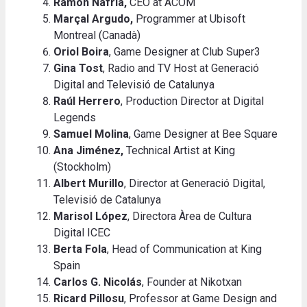
Ramón Nafria,
CEO at ACOM
Marçal Argudo,
Programmer at Ubisoft
Montreal (Canadà)
Oriol Boira
, Game Designer at Club Super3
Gina Tost
, Radio and TV Host at Generació
Digital and Televisió de Catalunya
Raúl Herrero
, Production Director at Digital
Legends
Samuel Molina
, Game Designer at Bee Square
Ana Jiménez,
Technical Artist at King
(Stockholm)
Albert Murillo
, Director at Generació Digital,
Televisió de Catalunya
Marisol López
, Directora Àrea de Cultura
Digital ICEC
Berta Fola
, Head of Communication at King
Spain
Carlos G. Nicolás
, Founder at Nikotxan
Ricard Pillosu
, Professor at Game Design and