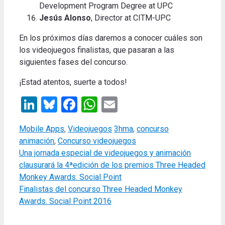
Development Program Degree at UPC
Jesús Alonso
, Director at CITM-UPC
En los próximos días daremos a conocer cuáles son
los videojuegos finalistas, que pasaran a las
siguientes fases del concurso.
¡Estad atentos, suerte a todos!
LinkedIn
Bluesky
Facebook
WhatsApp
Email
Categories
Tags
Mobile Apps
,
Videojuegos
3hma
,
concurso
animación
,
Concurso videojuegos
Una jornada especial de videojuegos y animación
clausurará la 4ªedición de los premios Three Headed
Monkey Awards. Social Point
Finalistas del concurso Three Headed Monkey
Awards. Social Point 2016