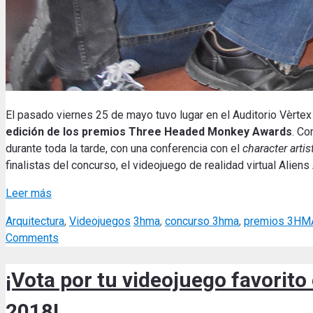
El pasado viernes 25 de mayo tuvo lugar en el Auditorio Vèrtex
edición de los premios Three Headed Monkey Awards
. Co
durante toda la tarde, con una conferencia con el
character artis
finalistas del concurso, el videojuego de realidad virtual Aliens
Leer más
Categories
Tags
Arquitectura
,
Videojuegos
3hma
,
concurso 3hma
,
premios 3HM
Comments
¡Vota por tu videojuego favori
2018!