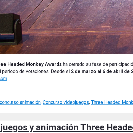
ree Headed Monkey Awards
ha cerrado su fase de participaci
el periodo de votaciones. Desde el
2 de marzo al 6 de abril de 
com
.
concurso animación
,
Concurso videojuegos
,
Three Headed Mon
eojuegos y animación Three Head