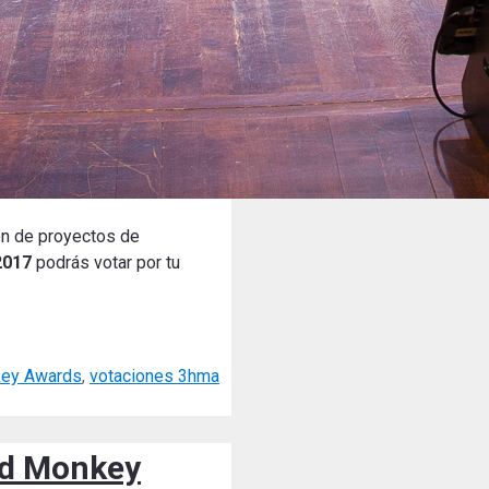
ón de proyectos de
2017
podrás votar por tu
key Awards
,
votaciones 3hma
ed Monkey