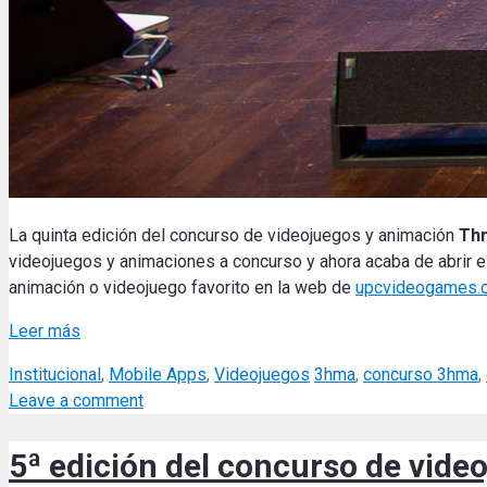
La quinta edición del concurso de videojuegos y animación
Th
videojuegos y animaciones a concurso y ahora acaba de abrir 
animación o videojuego favorito en la web de
upcvideogames.
Leer más
Categories
Tags
Institucional
,
Mobile Apps
,
Videojuegos
3hma
,
concurso 3hma
,
Leave a comment
5ª edición del concurso de vid