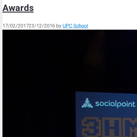
Awards
17/02/2017
23/12/2016
by
UPC School