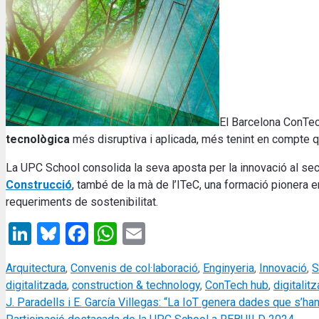
El Barcelona ConTe
tecnològica
més disruptiva i aplicada, més tenint en compte qu
La UPC School consolida la seva aposta per la innovació al sec
Construcció
, també de la mà de l’ITeC, una formació pionera e
requeriments de sostenibilitat.
LinkedIn
Bluesky
Facebook
WhatsApp
Email
Categories
Arquitectura
,
Convenis de col·laboració
,
Enginyeria
,
Innovació
,
S
digitalitzada
,
construction & technology
,
ConTech hub
,
digitalit
J. Paradells i E. García Villegas: “La IoT genera dades que s’ha