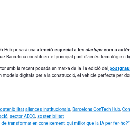
ch Hub posarà una
atenció especial a les
startups
com a autènt
e Barcelona constitueix el principal punt d’accés tecnològic i dig
tor amb la recent posada en marxa de la 1a edició del
postgrau e
n models digitals per a la construcció, el vehicle perfecte per d
Tags
ostenibilitat
aliances institucionals
,
Barcelona ConTech Hub
,
Con
zació
,
sector AECO
,
sostenibilitat
n de transformar en coneixement; qui millor que la IA per fer-ho?”