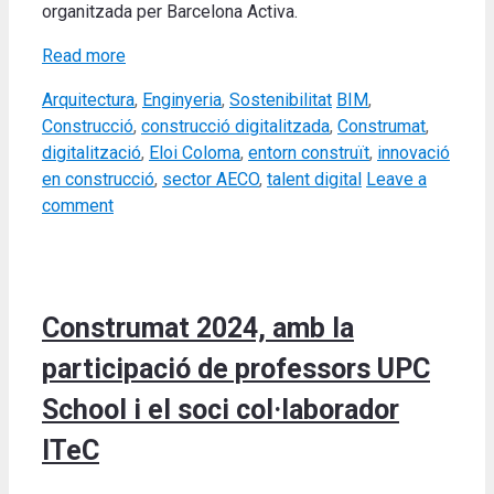
organitzada per Barcelona Activa.
Read more
Categories
Tags
Arquitectura
,
Enginyeria
,
Sostenibilitat
BIM
,
Construcció
,
construcció digitalitzada
,
Construmat
,
digitalització
,
Eloi Coloma
,
entorn construït
,
innovació
en construcció
,
sector AECO
,
talent digital
Leave a
comment
Construmat 2024, amb la
participació de professors UPC
School i el soci col·laborador
ITeC