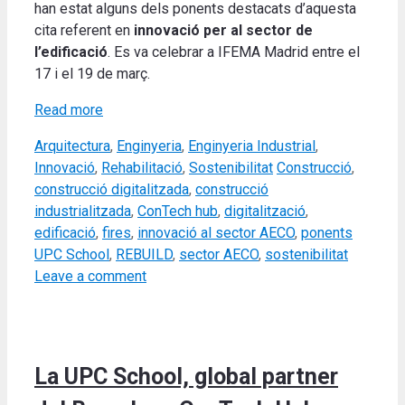
han estat alguns dels ponents destacats d’aquesta
cita referent en
innovació per al sector de
l’edificació
.
Es va celebrar a IFEMA Madrid entre el
17 i el 19 de març
.
Read more
Categories
Arquitectura
,
Enginyeria
,
Enginyeria Industrial
,
Tags
Innovació
,
Rehabilitació
,
Sostenibilitat
Construcció
,
construcció digitalitzada
,
construcció
industrialitzada
,
ConTech hub
,
digitalització
,
edificació
,
fires
,
innovació al sector AECO
,
ponents
UPC School
,
REBUILD
,
sector AECO
,
sostenibilitat
Leave a comment
La UPC School, global partner