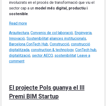
involucrats en el procés de transformació que viu el
sector cap a un
model més digital, productiu i
sostenible
.
Read more
Categories
Arquitectura
,
Convenis de col·laboració
,
Enginyeria
,
Tags
Innovació
,
Sostenibilitat
aliances institucionals
,
Barcelona ConTech Hub
,
Construcció
,
construcció
digitalitzada
,
construction & technology
,
ConTech hub
,
digitalització
,
sector AECO
,
sostenibilitat
Leave a
comment
El projecte Pols guanya el III
Premi BIM Startup