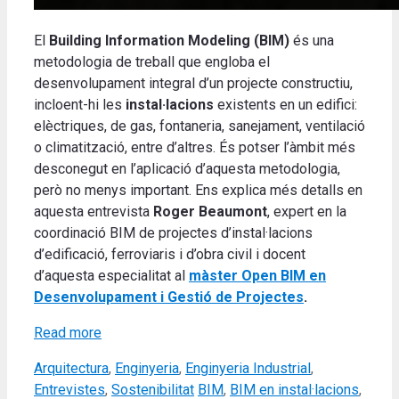
El
Building Information Modeling (BIM)
és una
metodologia de treball que engloba el
desenvolupament integral d’un projecte constructiu,
incloent-hi les
instal·lacions
existents en un edifici:
elèctriques, de gas, fontaneria, sanejament, ventilació
o climatització, entre d’altres. És potser l’àmbit més
desconegut en l’aplicació d’aquesta metodologia,
però no menys important. Ens explica més detalls en
aquesta entrevista
Roger Beaumont
, expert en la
coordinació BIM de projectes d’instal·lacions
d’edificació, ferroviaris i d’obra civil i docent
d’aquesta especialitat al
màster Open BIM en
Desenvolupament i Gestió de Projectes
.
Read more
Categories
Arquitectura
,
Enginyeria
,
Enginyeria Industrial
,
Tags
Entrevistes
,
Sostenibilitat
BIM
,
BIM en instal·lacions
,