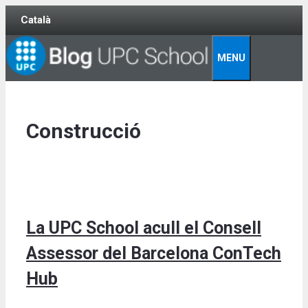
Skip
Català
to
content
MENU
Construcció
La UPC School acull el Consell
Assessor del Barcelona ConTech
Hub