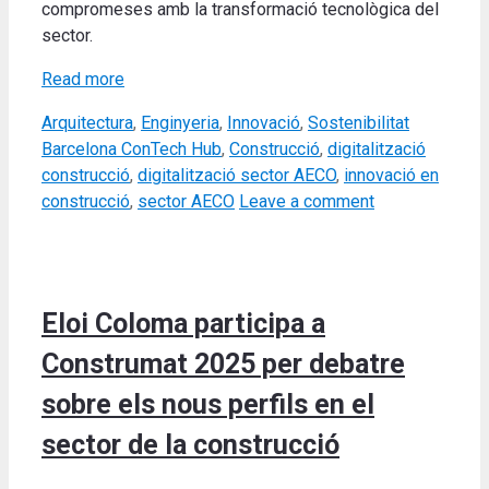
compromeses amb la transformació tecnològica del
sector.
Read more
Categories
Tags
Arquitectura
,
Enginyeria
,
Innovació
,
Sostenibilitat
Barcelona ConTech Hub
,
Construcció
,
digitalització
construcció
,
digitalització sector AECO
,
innovació en
construcció
,
sector AECO
Leave a comment
Eloi Coloma participa a
Construmat 2025 per debatre
sobre els nous perfils en el
sector de la construcció