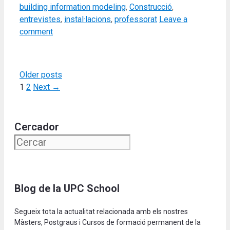
building information modeling
,
Construcció
,
entrevistes
,
instal·lacions
,
professorat
Leave a
comment
Older posts
Page
Page
1
2
Next
→
Cercador
Blog de la UPC School
Segueix tota la actualitat relacionada amb els nostres
Màsters, Postgraus i Cursos de formació permanent de la