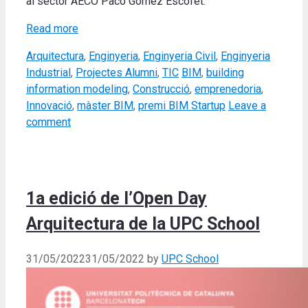
al sector AECO Paco Gómez Escofet.
Read more
Categories
Arquitectura
,
Enginyeria
,
Enginyeria Civil
,
Enginyeria
Tags
Industrial
,
Projectes Alumni
,
TIC
BIM
,
building
information modeling
,
Construcció
,
emprenedoria
,
Innovació
,
màster BIM
,
premi BIM Startup
Leave a
comment
1a edició de l’Open Day
Arquitectura de la UPC School
31/05/2022
31/05/2022
by
UPC School