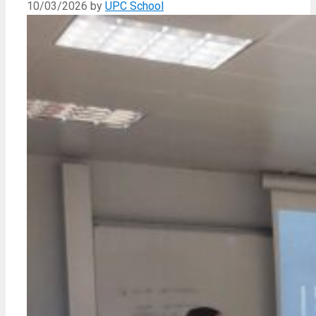
10/03/2026
by
UPC School