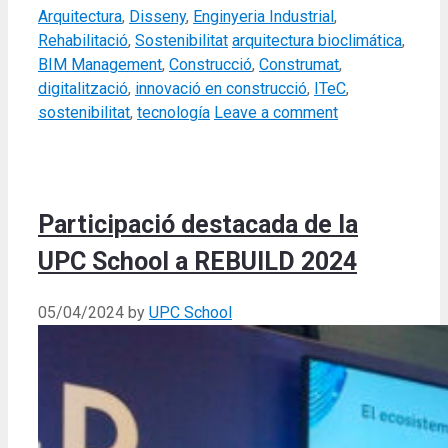
Categories
Arquitectura
,
Disseny
,
Enginyeria Industrial
,
Tags
Rehabilitació
,
Sostenibilitat
arquitectura bioclimática
,
BIM Management
,
Construcció
,
Construmat
,
digitalització
,
innovació en construcció
,
ITeC
,
sostenibilitat
,
tecnología
Leave a comment
Participació destacada de la
UPC School a REBUILD 2024
05/04/2024
by
UPC School