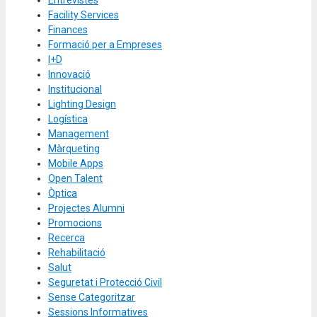
Facility Services
Finances
Formació per a Empreses
I+D
Innovació
Institucional
Lighting Design
Logística
Management
Màrqueting
Mobile Apps
Open Talent
Òptica
Projectes Alumni
Promocions
Recerca
Rehabilitació
Salut
Seguretat i Protecció Civil
Sense Categoritzar
Sessions Informatives