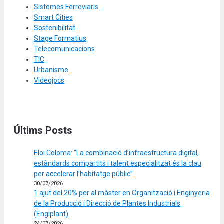
Sistemes Ferroviaris
Smart Cities
Sostenibilitat
Stage Formatius
Telecomunicacions
TIC
Urbanisme
Videojocs
Últims Posts
Eloi Coloma: “La combinació d’infraestructura digital,
estàndards compartits i talent especialitzat és la clau
per accelerar l’habitatge públic”
30/07/2026
1 ajut del 20% per al màster en Organització i Enginyeria
de la Producció i Direcció de Plantes Industrials
(Engiplant)
24/07/2026