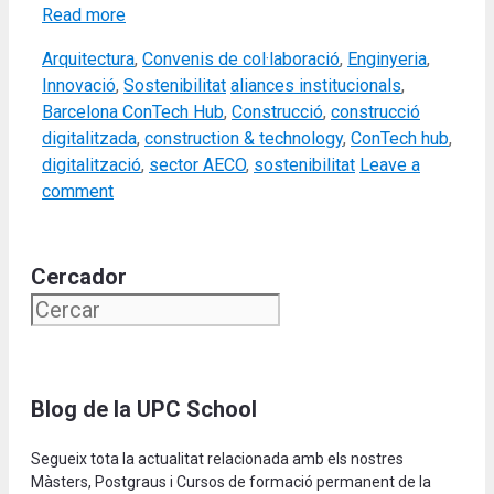
Read more
Categories
Arquitectura
,
Convenis de col·laboració
,
Enginyeria
,
Tags
Innovació
,
Sostenibilitat
aliances institucionals
,
Barcelona ConTech Hub
,
Construcció
,
construcció
digitalitzada
,
construction & technology
,
ConTech hub
,
digitalització
,
sector AECO
,
sostenibilitat
Leave a
comment
Cercador
Blog de la UPC School
Segueix tota la actualitat relacionada amb els nostres
Màsters, Postgraus i Cursos de formació permanent de la