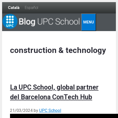
Skip
Català
Español
to
content
MENU
construction & technology
La UPC School, global partner
del Barcelona ConTech Hub
21/03/2024
by
UPC School