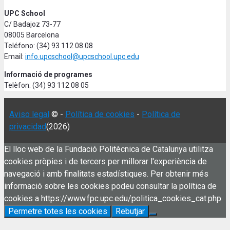
UPC School
C/ Badajoz 73-77
08005 Barcelona
Teléfono: (34) 93 112 08 08
Email:
info.upcschool@upcschool.upc.edu
Informació de programes
Telèfon: (34) 93 112 08 05
Aviso legal
© -
Política de cookies
-
Política de
privacidad
(2026)
El lloc web de la Fundació Politècnica de Catalunya utilitza
cookies pròpies i de tercers per millorar l'experiència de
navegació i amb finalitats estadístiques. Per obtenir més
informació sobre les cookies podeu consultar la política de
cookies a https://www.fpc.upc.edu/politica_cookies_cat.php
Permetre totes les cookies
Rebutjar