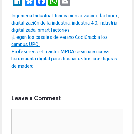
LinkedIn
Bluesky
Facebook
WhatsApp
Email
Categories
Tags
Ingeniería Industrial
,
Innovación
advanced factories
,
digitalización de la industria
,
industria 4.0
,
industria
digitalizada
,
smart factories
¡Llegan los casales de verano CodiCrack a los
campus UPC!
Profesores del máster MPDA crean una nueva
herramienta digital para diseñar estructuras ligeras
de madera
Leave a Comment
Comment