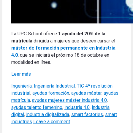
La UPC School ofrece
1 ayuda del 20% de la
matrícula
dirigida a mujeres que deseen cursar el
máster de formación permanente en Industria
4.0
, que se iniciará el próximo 18 de octubre en
modalidad en línea.
Leer más
Categories
Tags
Ingeniería
,
Ingeniería Industrial
,
TIC
4ª revolución
industrial
,
ayudas formación
,
ayudas máster
,
ayudas
matrícula
,
ayudas mujeres máster industria 4.0
,
ayudas talento femenino
,
industria 4.0
,
industria
digital
,
industria digitalizada
,
smart factories
,
smart
industries
Leave a comment