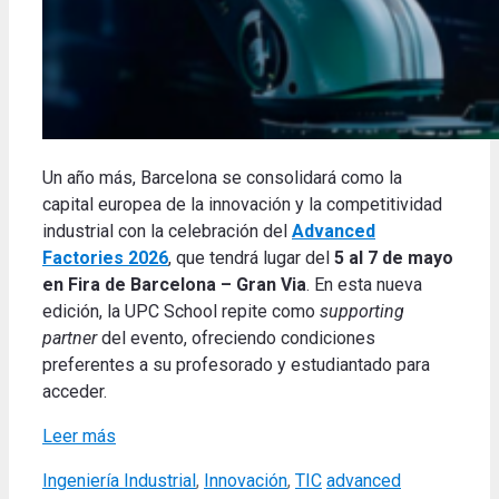
Un año más, Barcelona se consolidará como la
capital europea de la innovación y la competitividad
industrial con la celebración del
Advanced
Factories 2026
, que tendrá lugar del
5 al 7 de mayo
en Fira de Barcelona – Gran Via
. En esta nueva
edición, la UPC School repite como
supporting
partner
del evento, ofreciendo condiciones
preferentes a su profesorado y estudiantado para
acceder.
Leer más
Categories
Tags
Ingeniería Industrial
,
Innovación
,
TIC
advanced