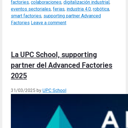
factories
,
colaboraciones
,
digitalización industrial
,
eventos sectoriales
,
ferias
,
industria 4.0
,
robótica
,
smart factories
,
supporting partner Advanced
Factories
Leave a comment
La UPC School, supporting
partner del Advanced Factories
2025
31/03/2025
by
UPC School