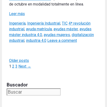
de octubre en modalidad totalmente en línea.
Leer más
Categories
Tags
Ingeniería
,
Ingeniería Industrial
,
TIC
4ª revolución
industrial
,
ayuda matrícula
,
ayudas máster
,
ayudas
máster industria 4.0
,
ayudas mujeres
,
digitalización
industrial
,
industria 4.0
Leave a comment
Older posts
Page
Page
Page
1
2
3
Next
→
Buscador