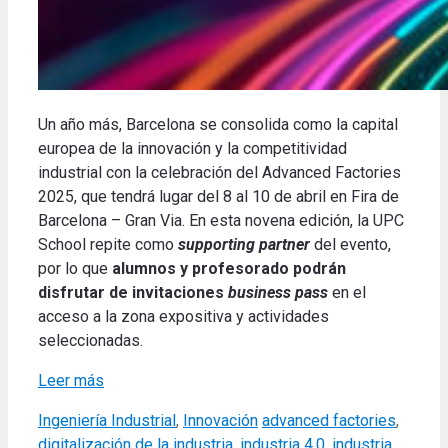
Un año más, Barcelona se consolida como la capital
europea de la innovación y la competitividad
industrial con la celebración del Advanced Factories
2025, que tendrá lugar del 8 al 10 de abril en Fira de
Barcelona – Gran Via. En esta novena edición, la UPC
School repite como
supporting partner
del evento,
por lo que
alumnos y profesorado podrán
disfrutar de invitaciones
business pass
en el
acceso a la zona expositiva y actividades
seleccionadas.
Leer más
Categories
Tags
Ingeniería Industrial
,
Innovación
advanced factories
,
digitalización de la industria
,
industria 4.0
,
industria