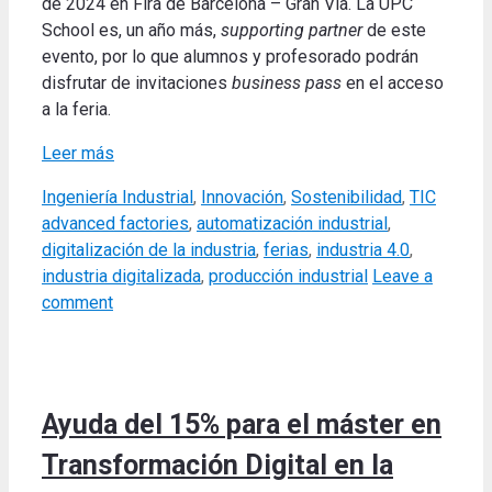
de 2024 en Fira de Barcelona – Gran Via. La UPC
School es, un año más,
supporting partner
de este
evento, por lo que alumnos y profesorado podrán
disfrutar de invitaciones
business pass
en el acceso
a la feria.
Leer más
Categories
Tags
Ingeniería Industrial
,
Innovación
,
Sostenibilidad
,
TIC
advanced factories
,
automatización industrial
,
digitalización de la industria
,
ferias
,
industria 4.0
,
industria digitalizada
,
producción industrial
Leave a
comment
Ayuda del 15% para el máster en
Transformación Digital en la