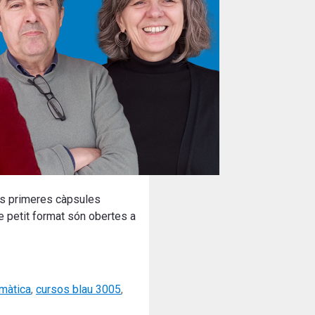
 les primeres càpsules
e petit format són obertes a
imàtica
,
cursos blau 3005
,