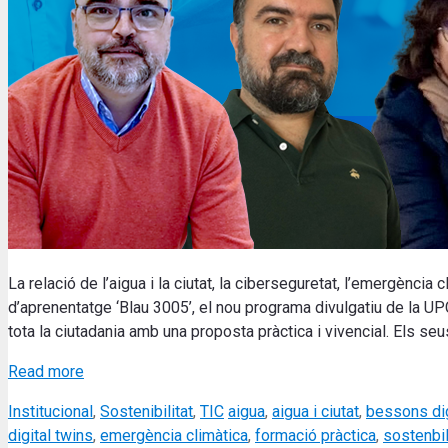
La relació de l’aigua i la ciutat, la ciberseguretat, l’emergènc
d’aprenentatge ‘Blau 3005’, el nou programa divulgatiu de la 
tota la ciutadania amb una proposta pràctica i vivencial. Els s
Read more
Categories
Tags
Institucional
,
Sostenibilitat
,
TIC
aigua
,
aigua i ciutat
,
bessons dig
digital twins
,
emergència climàtica
,
formació pràctica
,
sostenbil