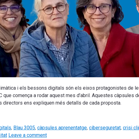
ia climàtica i els bessons digitals són els eixos protagonistes de
UPC que comença a rodar aquest mes d’abril. Aquestes càpsules d
eus directors ens expliquen més detalls de cada proposta.
itals
,
Blau 3005
,
càpsules aprenentatge
,
ciberseguretat
,
crisi cl
itat
Leave a comment