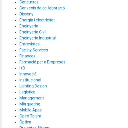
Concursos
Convenis de col·laboració
Disseny
Energia i electricitat
Enginyeria
Enginyeria Civil
Enginyeria Industrial
Entrevistes
Facility Services
Finances
Formació per a Empreses
I+D
Innovació
Institucional
Lighting Design
Logística
Management
Màrqueting
Mobile Apps
Open Talent
Òptica
Projectes Alumni