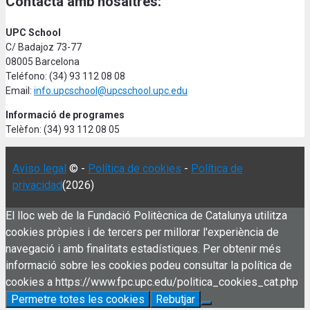
Contacta amb nosaltres:
UPC School
C/ Badajoz 73-77
08005 Barcelona
Teléfono: (34) 93 112 08 08
Email:
info.upcschool@upcschool.upc.edu
Informació de programes
Telèfon: (34) 93 112 08 05
Aviso legal
© -
Política de cookies
-
Política de
privacidad
(2026)
El lloc web de la Fundació Politècnica de Catalunya utilitza
cookies pròpies i de tercers per millorar l'experiència de
navegació i amb finalitats estadístiques. Per obtenir més
informació sobre les cookies podeu consultar la política de
cookies a https://www.fpc.upc.edu/politica_cookies_cat.php
Permetre totes les cookies
Rebutjar