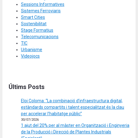
Sessions Informatives
Sistemes Ferroviaris
Smart Cities
Sostenibilitat
Stage Formatius
Telecomunicacions
TIC
Urbanisme
Videojocs
Últims Posts
Eloi Coloma: “La combinació d’infraestructura digital,
estàndards compartits i talent especialitzat és la clau
per accelerar l’habitatge públic”
30/07/2026
1 ajut del 20% per al màster en Organització i Enginyeria
de la Producció i Direcció de Plantes Industrials