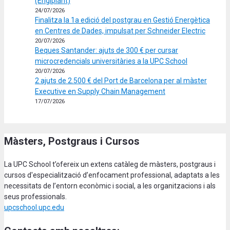
(Engiplant)
24/07/2026
Finalitza la 1a edició del postgrau en Gestió Energètica
en Centres de Dades, impulsat per Schneider Electric
20/07/2026
Beques Santander: ajuts de 300 € per cursar
microcredencials universitàries a la UPC School
20/07/2026
2 ajuts de 2.500 € del Port de Barcelona per al màster
Executive en Supply Chain Management
17/07/2026
Màsters, Postgraus i Cursos
La UPC School t’ofereix un extens catàleg de màsters, postgraus i
cursos d'especialització d’enfocament professional, adaptats a les
necessitats de l’entorn econòmic i social, a les organitzacions i als
seus professionals.
upcschool.upc.edu