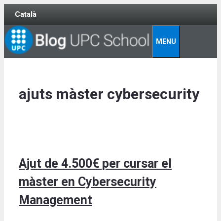
Skip
Català
to
content
MENU
ajuts màster cybersecurity
Ajut de 4.500€ per cursar el
màster en Cybersecurity
Management