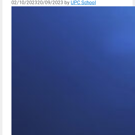
02/10/2023
20/09/2023
by
UPC School