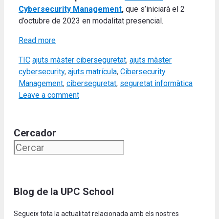
Cybersecurity Management
,
que s’iniciarà el 2
d’octubre de 2023 en modalitat presencial.
Read more
Categories
Tags
TIC
ajuts màster ciberseguretat
,
ajuts màster
cybersecurity
,
ajuts matrícula
,
Cibersecurity
Management
,
ciberseguretat
,
seguretat informàtica
Leave a comment
Cercador
Blog de la UPC School
Segueix tota la actualitat relacionada amb els nostres