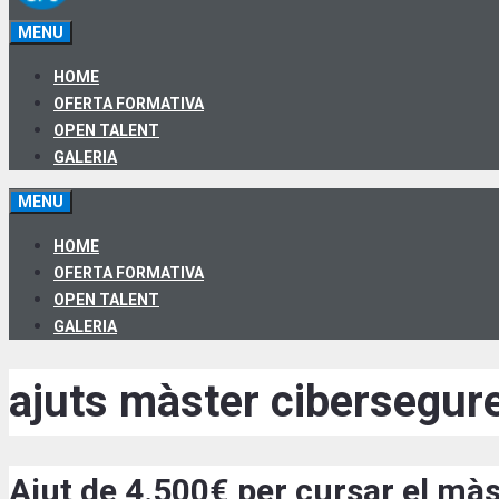
MENU
HOME
OFERTA FORMATIVA
OPEN TALENT
GALERIA
MENU
HOME
OFERTA FORMATIVA
OPEN TALENT
GALERIA
ajuts màster cibersegur
Ajut de 4.500€ per cursar el m