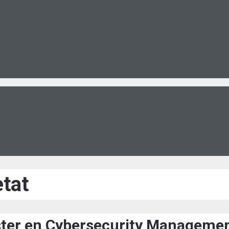
etat
àster en Cybersecurity Manageme