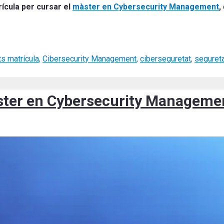
rícula per cursar el
màster en Cybersecurity Management
,
ts matrícula
,
Cibersecurity Management
,
ciberseguretat
,
segureta
màster en Cybersecurity Manageme