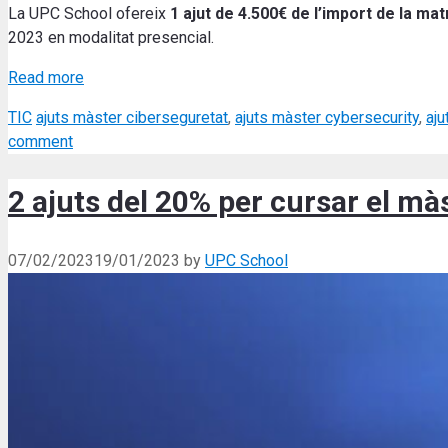
La UPC School ofereix
1 ajut de 4.500€ de l’import de la mat
2023 en modalitat presencial.
Read more
Categories
Tags
TIC
ajuts màster ciberseguretat
,
ajuts màster cybersecurity
,
aju
comment
2 ajuts del 20% per cursar el 
07/02/2023
19/01/2023
by
UPC School