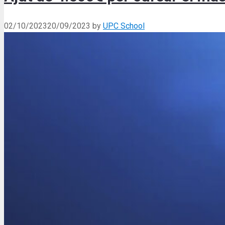
02/10/2023
20/09/2023
by
UPC School