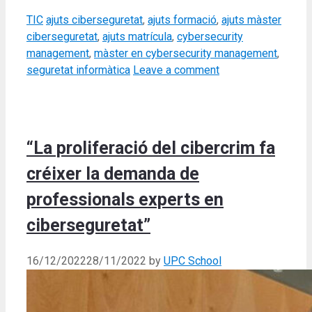
Categories
Tags
TIC
ajuts ciberseguretat
,
ajuts formació
,
ajuts màster
ciberseguretat
,
ajuts matrícula
,
cybersecurity
management
,
màster en cybersecurity management
,
seguretat informàtica
Leave a comment
“La proliferació del cibercrim fa
créixer la demanda de
professionals experts en
ciberseguretat”
16/12/2022
28/11/2022
by
UPC School