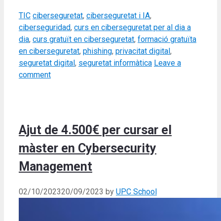
Categories
Tags
TIC
ciberseguretat
,
ciberseguretat i IA
,
ciberseguridad
,
curs en ciberseguretat per al dia a
dia
,
curs gratuït en ciberseguretat
,
formació gratuïta
en ciberseguretat
,
phishing
,
privacitat digital
,
seguretat digital
,
seguretat informàtica
Leave a
comment
Ajut de 4.500€ per cursar el
màster en Cybersecurity
Management
02/10/2023
20/09/2023
by
UPC School