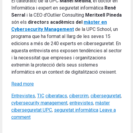
El catedràtic de la UPC
Manel Medina
, el doctor en
Informàtica i expert en seguretat informàtica
René
Serral
i la CEO d’Outlier Consulting
Meritxell Pineda
són els
directors acadèmics del
màster en
Cybersecurity Management
de la UPC School, un
programa que ha format al llarg de les seves 15
edicions a més de 240 experts en ciberseguretat. En
aquesta entrevista ens exposen tendències al sector
i la necessitat que empreses i organitzacions
extremin la protecció dels seus sistemes
informàtics en un context de digitalització creixent.
Read more
Categories
Tags
Entrevistes
,
TIC
ciberatacs
,
cibercrim
,
ciberseguretat
,
cybersecurity management
,
entrevistes
,
màster
ciberseguretat UPC
,
seguretat informàtica
Leave a
comment