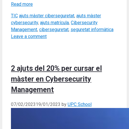
Read more
Categories
Tags
TIC
ajuts màster ciberseguretat
,
ajuts màster
cybersecurity
,
ajuts matrícula
,
Cibersecurity
Management
,
ciberseguretat
,
seguretat informàtica
Leave a comment
2 ajuts del 20% per cursar el
màster en Cybersecurity
Management
07/02/2023
19/01/2023
by
UPC School