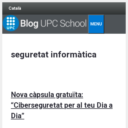
Skip
Català
to
content
MENU
seguretat informàtica
Nova càpsula gratuïta:
“Ciberseguretat per al teu Dia a
Dia”