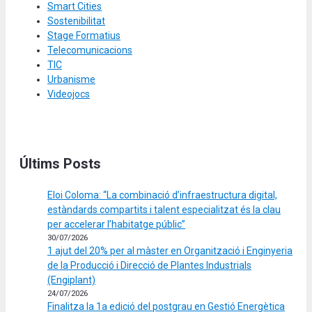
Smart Cities
Sostenibilitat
Stage Formatius
Telecomunicacions
TIC
Urbanisme
Videojocs
Últims Posts
Eloi Coloma: “La combinació d’infraestructura digital,
estàndards compartits i talent especialitzat és la clau
per accelerar l’habitatge públic”
30/07/2026
1 ajut del 20% per al màster en Organització i Enginyeria
de la Producció i Direcció de Plantes Industrials
(Engiplant)
24/07/2026
Finalitza la 1a edició del postgrau en Gestió Energètica