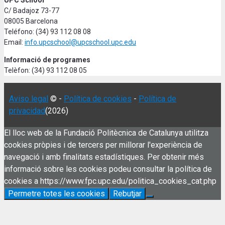
C/ Badajoz 73-77
08005 Barcelona
Teléfono: (34) 93 112 08 08
Email:
info.upcschool@upcschool.upc.edu
Informació de programes
Telèfon: (34) 93 112 08 05
Aviso legal
© -
Política de cookies
-
Política de
privacidad
(2026)
El lloc web de la Fundació Politècnica de Catalunya utilitza
cookies pròpies i de tercers per millorar l'experiència de
navegació i amb finalitats estadístiques. Per obtenir més
informació sobre les cookies podeu consultar la política de
cookies a https://www.fpc.upc.edu/politica_cookies_cat.php
Permetre totes les cookies
Rebutjar