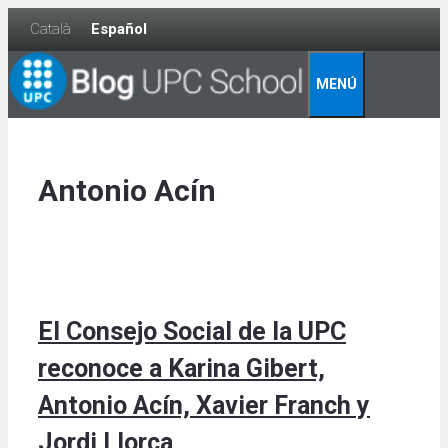
Skip
Català
Español
to
content
MENÚ
Antonio Acín
El Consejo Social de la UPC
reconoce a Karina Gibert,
Antonio Acín, Xavier Franch y
Jordi Llorca