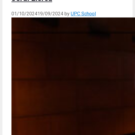
01/10/2024
19/09/2024
by
UPC School