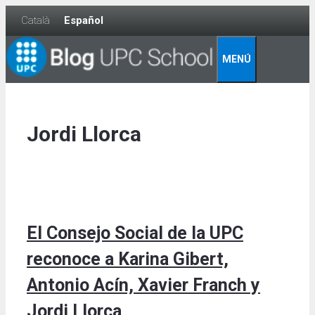
Skip
Català
Español
to
content
MENÚ
Jordi Llorca
El Consejo Social de la UPC
reconoce a Karina Gibert,
Antonio Acín, Xavier Franch y
Jordi Llorca