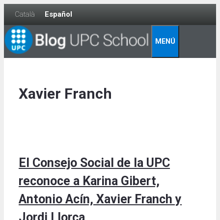
Skip
Català
Español
to
content
MENÚ
Xavier Franch
El Consejo Social de la UPC
reconoce a Karina Gibert,
Antonio Acín, Xavier Franch y
Jordi Llorca