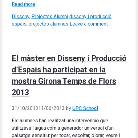
Read more
Categories
Tags
Disseny
,
Projectes Alumni
disseny i producció
espais
,
projectes alumnes
Leave a comment
El màster en Disseny i Producció
d’Espais ha participat en la
mostra Girona Temps de Flors
2013
31/10/2013
11/06/2013
by
UPC School
Els alumnes han realitzat una intervenció que
utilitzava l’aigua com a generador universal d’un
paisatge sensitiu: per tocar, escoltar, olorar, veure i