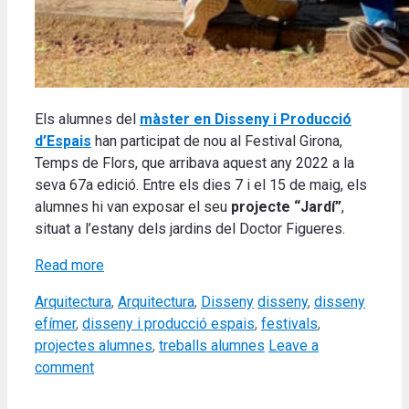
Els alumnes del
màster en Disseny i Producció
d’Espais
han participat de nou al Festival Girona,
Temps de Flors, que arribava aquest any 2022 a la
seva 67a edició. Entre els dies 7 i el 15 de maig, els
alumnes hi van exposar el seu
projecte “Jardí”
,
situat a l’estany dels jardins del Doctor Figueres.
Read more
Categories
Tags
Arquitectura
,
Arquitectura
,
Disseny
disseny
,
disseny
efímer
,
disseny i producció espais
,
festivals
,
projectes alumnes
,
treballs alumnes
Leave a
comment