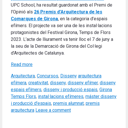
UPC School, ha resultat guardonat amb el Premi de
l’Opinió als
26 Premis d’Arquitectura de les
Comarques de Girona
, en la categoria d’espais
efímers. El projecte va ser una de les instal·lacions
protagonistes del Festival Girona, Temps de Flors
2023. L’acte de lliurament va tenir lloc el 7 de juny a
la seu de la Demarcació de Girona del Col·legi
d’Arquitectes de Catalunya.
Read more
Categories
Tags
Arquitectura
,
Concursos
,
Disseny
arquitectura
efímera
,
creativitat
,
disseny
,
disseny efímer
,
disseny
espais efímers
,
disseny i producció espais
,
Girona
Temps Flors
,
instal·lacions efímeres
,
máster disseny
i producció d'espais
,
premis alumnat
,
premis
arquitectura
Leave a comment