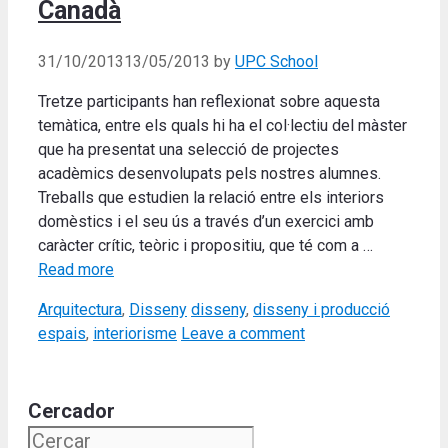
Canadà
31/10/2013
13/05/2013
by
UPC School
Tretze participants han reflexionat sobre aquesta
temàtica, entre els quals hi ha el col·lectiu del màster
que ha presentat una selecció de projectes
acadèmics desenvolupats pels nostres alumnes.
Treballs que estudien la relació entre els interiors
domèstics i el seu ús a través d’un exercici amb
caràcter crític, teòric i propositiu, que té com a …
Read more
Categories
Tags
Arquitectura
,
Disseny
disseny
,
disseny i producció
espais
,
interiorisme
Leave a comment
Cercador