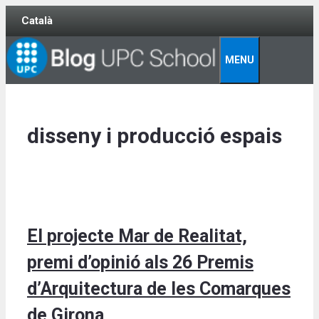
Skip
Català
to
content
MENU
disseny i producció espais
El projecte Mar de Realitat,
premi d’opinió als 26 Premis
d’Arquitectura de les Comarques
de Girona