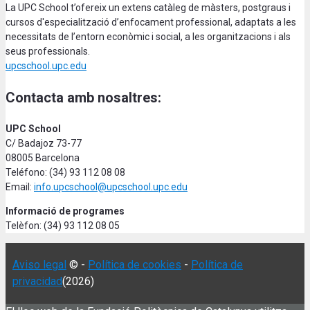
La UPC School t’ofereix un extens catàleg de màsters, postgraus i
cursos d'especialització d’enfocament professional, adaptats a les
necessitats de l’entorn econòmic i social, a les organitzacions i als
seus professionals.
upcschool.upc.edu
Contacta amb nosaltres:
UPC School
C/ Badajoz 73-77
08005 Barcelona
Teléfono: (34) 93 112 08 08
Email:
info.upcschool@upcschool.upc.edu
Informació de programes
Telèfon: (34) 93 112 08 05
Aviso legal
© -
Política de cookies
-
Política de
privacidad
(2026)