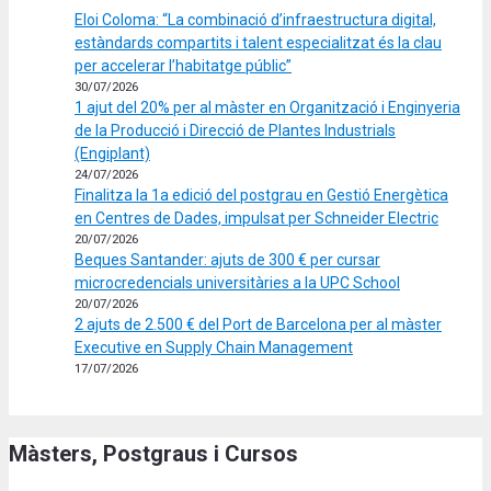
Eloi Coloma: “La combinació d’infraestructura digital,
estàndards compartits i talent especialitzat és la clau
per accelerar l’habitatge públic”
30/07/2026
1 ajut del 20% per al màster en Organització i Enginyeria
de la Producció i Direcció de Plantes Industrials
(Engiplant)
24/07/2026
Finalitza la 1a edició del postgrau en Gestió Energètica
en Centres de Dades, impulsat per Schneider Electric
20/07/2026
Beques Santander: ajuts de 300 € per cursar
microcredencials universitàries a la UPC School
20/07/2026
2 ajuts de 2.500 € del Port de Barcelona per al màster
Executive en Supply Chain Management
17/07/2026
Màsters, Postgraus i Cursos