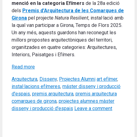
menció en la categoria Efímers
de la 28a edició
dels
Premis d’Arquitectura de les Comarques de
Girona
pel projecte
Natura Resilient
, instal·lació amb
la qual van participar a Girona, Temps de Flors 2025.
Un any més, aquests guardons han reconegut les
millors propostes arquitectòniques del territori,
organitzades en quatre categories: Arquitectures,
Interiors, Paisatges i Efímers.
Read more
Categories
Tags
Arquitectura
,
Disseny
,
Projectes Alumni
art efímer
,
instal·lacions efímeres
,
máster disseny i producció
d'espais
,
premis arquitectura
,
premis arquitectura
comarques de girona
,
projectes alumnes màster
disseny i producció d'espais
Leave a comment