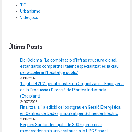
TIC
Urbanisme
Videojocs
Últims Posts
Eloi Coloma: “La combinació d’infraestructura digital,
estàndards compartits i talent especialitzat és la clau
per accelerar l’habitatge públic”
30/07/2026
1 ajut del 20% per al màster en Organització i Enginyeria
de la Producció i Direcció de Plantes Industrials
(Engiplant)
24/07/2026
Finalitza la 1a edició del postgrau en Gestió Energètica
en Centres de Dades, impulsat per Schneider Electric
20/07/2026
Beques Santander: ajuts de 300 € per cursar
microcredencials universitàries a la UPC School