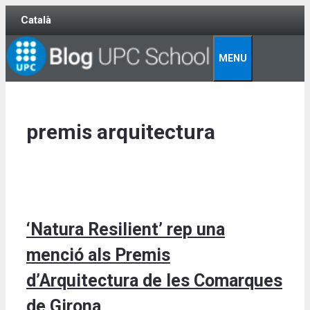
Skip
Català
to
content
MENU
premis arquitectura
‘Natura Resilient’ rep una
menció als Premis
d’Arquitectura de les Comarques
de Girona