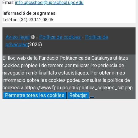
Email:
info.upcschool@upcschool.upc.edu
Informació de programes
Telèfon: (34) 93 112 08 05
Aviso legal
© -
Política de cookies
-
Política de
privacidad
(2026)
El lloc web de la Fundació Politècnica de Catalunya utilitza
cookies pròpies i de tercers per millorar l'experiència de
navegació i amb finalitats estadístiques. Per obtenir més
informació sobre les cookies podeu consultar la política de
cookies a https://www.fpc.upc.edu/politica_cookies_cat.php
Permetre totes les cookies
Rebutjar