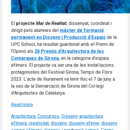
El
projecte
Mar de Realitat
, dissenyat, coordinat i
dirigit pels alumnes del
màster de formació
permanent en Disseny i Producció d’Espais
de la
UPC School, ha resultat guardonat amb el Premi de
l’Opinió als
26 Premis d’Arquitectura de les
Comarques de Girona
, en la categoria d’espais
efímers. El projecte va ser una de les instal·lacions
protagonistes del Festival Girona, Temps de Flors
2023. L’acte de lliurament va tenir lloc el 7 de juny a
la seu de la Demarcació de Girona del Col·legi
d’Arquitectes de Catalunya.
Read more
Categories
Tags
Arquitectura
,
Concursos
,
Disseny
arquitectura
efímera
,
creativitat
,
disseny
,
disseny efímer
,
disseny