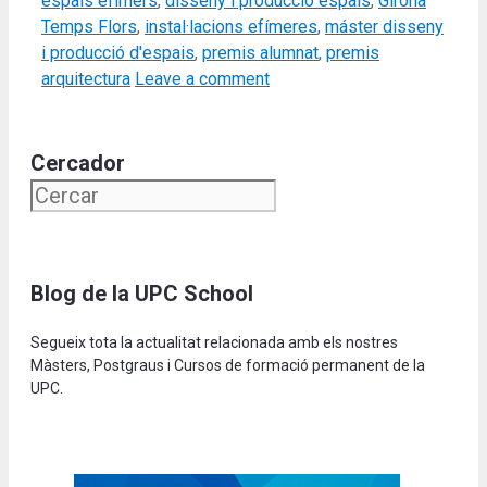
espais efímers
,
disseny i producció espais
,
Girona
Temps Flors
,
instal·lacions efímeres
,
máster disseny
i producció d'espais
,
premis alumnat
,
premis
arquitectura
Leave a comment
Cercador
Blog de la UPC School
Segueix tota la actualitat relacionada amb els nostres
Màsters, Postgraus i Cursos de formació permanent de la
UPC.