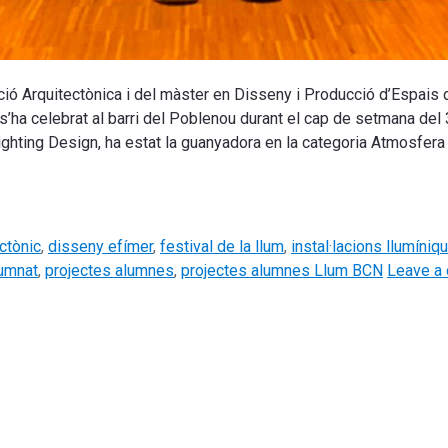
ció Arquitectònica i del màster en Disseny i Producció d’Espais
 s’ha celebrat al barri del Poblenou durant el cap de setmana del
Lighting Design, ha estat la guanyadora en la categoria Atmosfera
ctònic
,
disseny efímer
,
festival de la llum
,
instal·lacions llumíniq
umnat
,
projectes alumnes
,
projectes alumnes Llum BCN
Leave a