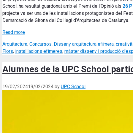
School, ha resultat guardonat amb el Premi de l’Opinió als
26 P
projecte va ser una de les instal·lacions protagonistes del Festi
Demarcació de Girona del Col·legi d’Arquitectes de Catalunya.
Read more
Categories
Tags
Arquitectura
,
Concursos
,
Disseny
arquitectura efímera
,
creativit
Flors
,
instal·lacions efímeres
,
máster disseny i producció d'es
Alumnes de la UPC School parti
19/02/2024
19/02/2024
by
UPC School