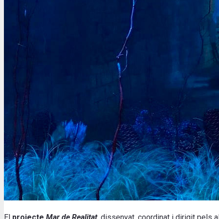
El
projecte
Mar de Realitat
, dissenyat, coordinat i dirigit pels