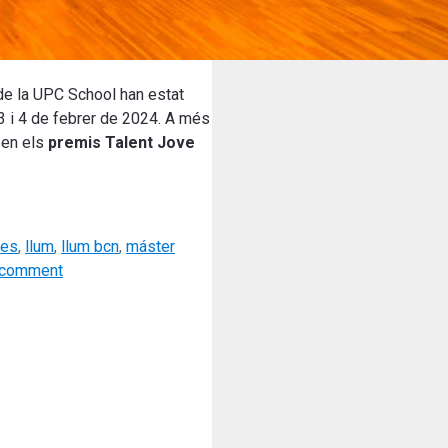
 de la UPC School han estat
 3 i 4 de febrer de 2024. A més
 en els
premis
Talent Jove
ues
,
llum
,
llum bcn
,
máster
 comment