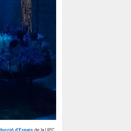
ducció d’Espais
de la UPC