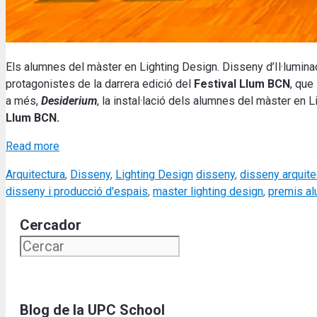
Els alumnes del màster en Lighting Design. Disseny d’Il·lumina
protagonistes de la darrera edició del
Festival Llum BCN
, que
a més,
Desiderium
, la instal·lació dels alumnes del màster en 
Llum BCN.
Read more
Categories
Tags
Arquitectura
,
Disseny
,
Lighting Design
disseny
,
disseny arquite
disseny i producció d'espais
,
master lighting design
,
premis al
Cercador
Blog de la UPC School