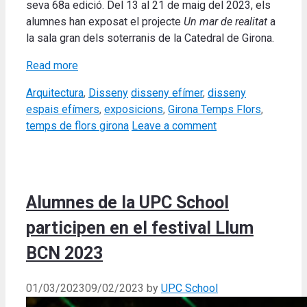
seva 68a edició. Del 13 al 21 de maig del 2023, els
alumnes han exposat el projecte
Un mar de realitat
a
la sala gran dels soterranis de la Catedral de Girona.
Read more
Categories
Tags
Arquitectura
,
Disseny
disseny efímer
,
disseny
espais efímers
,
exposicions
,
Girona Temps Flors
,
temps de flors girona
Leave a comment
Alumnes de la UPC School
participen en el festival Llum
BCN 2023
01/03/2023
09/02/2023
by
UPC School