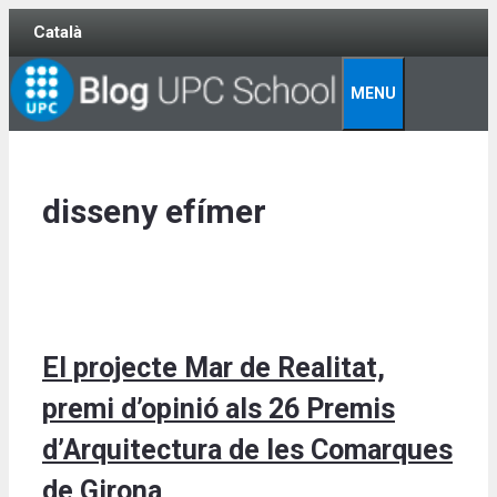
Skip
Català
to
content
MENU
disseny efímer
El projecte Mar de Realitat,
premi d’opinió als 26 Premis
d’Arquitectura de les Comarques
de Girona