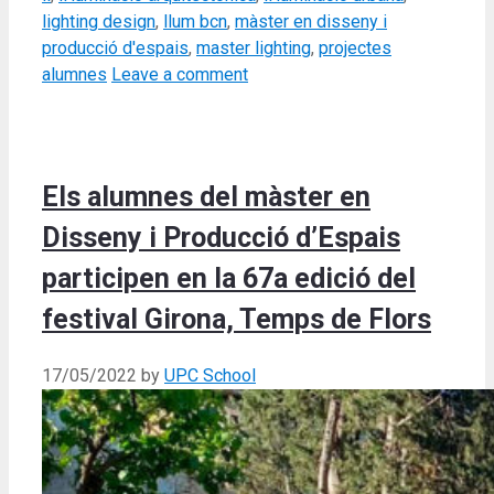
lighting design
,
llum bcn
,
màster en disseny i
producció d'espais
,
master lighting
,
projectes
alumnes
Leave a comment
Els alumnes del màster en
Disseny i Producció d’Espais
participen en la 67a edició del
festival Girona, Temps de Flors
17/05/2022
by
UPC School