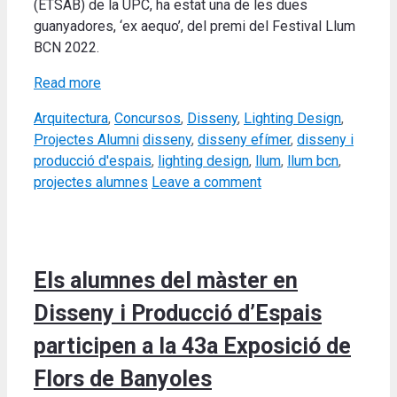
(ETSAB) de la UPC, ha estat una de les dues
guanyadores, ‘ex aequo’, del premi del Festival Llum
BCN 2022.
Read more
Categories
Arquitectura
,
Concursos
,
Disseny
,
Lighting Design
,
Tags
Projectes Alumni
disseny
,
disseny efímer
,
disseny i
producció d'espais
,
lighting design
,
llum
,
llum bcn
,
projectes alumnes
Leave a comment
Els alumnes del màster en
Disseny i Producció d’Espais
participen a la 43a Exposició de
Flors de Banyoles