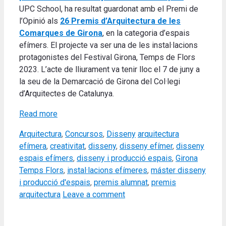
UPC School, ha resultat guardonat amb el Premi de
l’Opinió als
26 Premis d’Arquitectura de les
Comarques de Girona
, en la categoria d’espais
efímers. El projecte va ser una de les instal·lacions
protagonistes del Festival Girona, Temps de Flors
2023. L’acte de lliurament va tenir lloc el 7 de juny a
la seu de la Demarcació de Girona del Col·legi
d’Arquitectes de Catalunya.
Read more
Categories
Tags
Arquitectura
,
Concursos
,
Disseny
arquitectura
efímera
,
creativitat
,
disseny
,
disseny efímer
,
disseny
espais efímers
,
disseny i producció espais
,
Girona
Temps Flors
,
instal·lacions efímeres
,
máster disseny
i producció d'espais
,
premis alumnat
,
premis
arquitectura
Leave a comment