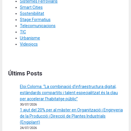
Sistemes Ferroviaris
Smart Cities
Sostenibilitat
Stage Formatius
Telecomunicacions
TIC
Urbanisme
Videojocs
Últims Posts
Eloi Coloma: “La combinació d’infraestructura digital,
estàndards compartits i talent especialitzat és la clau
per accelerar l’habitatge públic”
30/07/2026
1 ajut del 20% per al màster en Organització i Enginyeria
de la Producció i Direcció de Plantes Industrials
(Engiplant)
24/07/2026