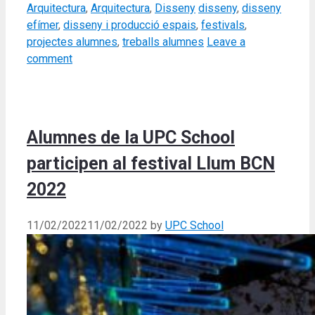
Categories
Tags
Arquitectura
,
Arquitectura
,
Disseny
disseny
,
disseny
efímer
,
disseny i producció espais
,
festivals
,
projectes alumnes
,
treballs alumnes
Leave a
comment
Alumnes de la UPC School
participen al festival Llum BCN
2022
11/02/2022
11/02/2022
by
UPC School