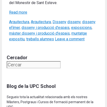
del Monestir de Sant Esteve.
Read more
Categories
Tags
Arquitectura
,
Arquitectura
,
Disseny
disseny
,
disseny
efímer
,
disseny i producció d'espais
,
exposicions
,
máster disseny i producció d'espais
,
muntatge
expositiu
,
treballs alumnes
Leave a comment
Cercador
Blog de la UPC School
Segueix tota la actualitat relacionada amb els nostres
Màsters, Postgraus i Cursos de formació permanent de la