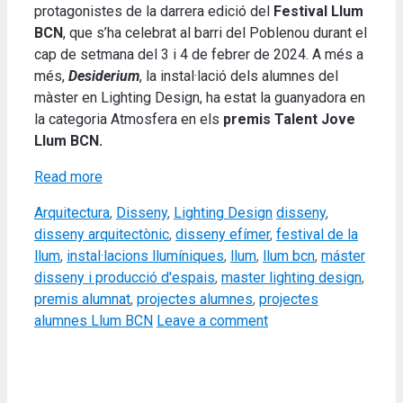
protagonistes de la darrera edició del
Festival Llum
BCN
, que s’ha celebrat al barri del Poblenou durant el
cap de setmana del 3 i 4 de febrer de 2024. A més a
més,
Desiderium
, la instal·lació dels alumnes del
màster en Lighting Design, ha estat la guanyadora en
la categoria Atmosfera en els
premis
Talent Jove
Llum BCN.
Read more
Categories
Tags
Arquitectura
,
Disseny
,
Lighting Design
disseny
,
disseny arquitectònic
,
disseny efímer
,
festival de la
llum
,
instal·lacions llumíniques
,
llum
,
llum bcn
,
máster
disseny i producció d'espais
,
master lighting design
,
premis alumnat
,
projectes alumnes
,
projectes
alumnes Llum BCN
Leave a comment