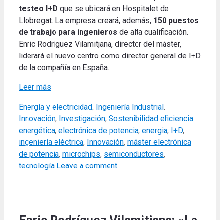
testeo I+D
que se ubicará en Hospitalet de
Llobregat. La empresa creará, además,
150 puestos
de trabajo para ingenieros
de alta cualificación.
Enric Rodríguez Vilamitjana, director del máster,
liderará el nuevo centro como director general de I+D
de la compañía en España.
Leer más
Categories
Energía y electricidad
,
Ingeniería Industrial
,
Tags
Innovación
,
Investigación
,
Sostenibilidad
eficiencia
energética
,
electrónica de potencia
,
energia
,
I+D
,
ingeniería eléctrica
,
Innovación
,
máster electrónica
de potencia
,
microchips
,
semiconductores
,
tecnología
Leave a comment