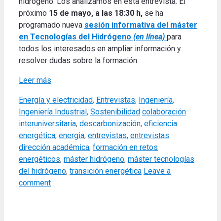
hidrógeno. Los analizamos en esta entrevista. El
próximo
15 de mayo, a las 18:30 h,
se ha
programado nueva
sesión informativa del máster
en Tecnologías del Hidrógeno
(en línea)
para
todos los interesados en ampliar información y
resolver dudas sobre la formación.
Leer más
Categories
Energía y electricidad
,
Entrevistas
,
Ingeniería
,
Tags
Ingeniería Industrial
,
Sostenibilidad
colaboración
interuniversitaria
,
descarbonización
,
eficiencia
energética
,
energia
,
entrevistas
,
entrevistas
dirección académica
,
formación en retos
energéticos
,
máster hidrógeno
,
máster tecnologías
del hidrógeno
,
transición energética
Leave a
comment