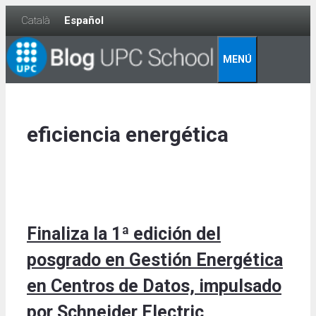
Skip
Català
Español
to
content
MENÚ
eficiencia energética
Finaliza la 1ª edición del
posgrado en Gestión Energética
en Centros de Datos, impulsado
por Schneider Electric