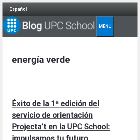
Skip
Español
to
content
MENÚ
energía verde
Éxito de la 1ª edición del
servicio de orientación
Projecta’t en la UPC School:
impulsamos tu futuro