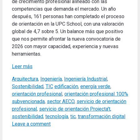
de crecimiento profesional alineado con las
competencias que demanda el mercado. Un año
después, 161 personas han completado el proceso
de orientación en la UPC School, con una valoración
global de 4,7 sobre 5. Un balance más que positivo
que nos permite afrontar la nueva convocatoria de
2026 con mayor capacidad, experiencia y nuevas
herramientas.
Leer más
Categories
Arquitectura
,
Ingeniería
,
Ingeniería Industrial
,
Tags
Sostenibilidad
,
TIC
edificación
,
energía verde
,
orientación profesional
,
orientación profesional 100%
subvencionada
,
sector AECO
,
servicio de orientación
profesional
,
servicio de orientación Projecta't
,
sostenibilidad
,
tecnología
,
tic
,
transformación digital
Leave a comment