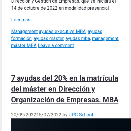
Dirección y Gestión de Empresas, que se iniciará el
14 de octubre de 2022 en modalidad presencial.
Leer más
Categories
Tags
Management
ayudas executive MBA
,
ayudas
formación
,
ayudas máster
,
ayudas mba
,
management
,
máster MBA
Leave a comment
7 ayudas del 20% en la matrícula
del máster en Dirección y
Organización de Empresas. MBA
20/09/2022
15/07/2022
by
UPC School