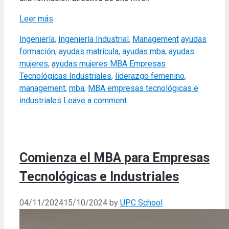
Leer más
Categories
Tags
Ingeniería
,
Ingeniería Industrial
,
Management
ayudas
formación
,
ayudas matrícula
,
ayudas mba
,
ayudas
mujeres
,
ayudas mujeres MBA Empresas
Tecnológicas Industriales
,
liderazgo femenino
,
management
,
mba
,
MBA empresas tecnológicas e
industriales
Leave a comment
Comienza el MBA para Empresas
Tecnológicas e Industriales
04/11/2024
15/10/2024
by
UPC School