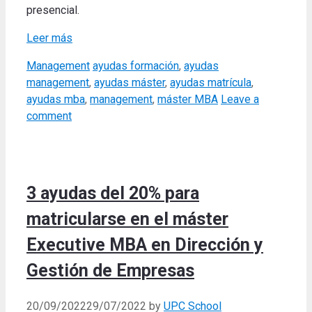
presencial
.
Leer más
Categories
Tags
Management
ayudas formación
,
ayudas
management
,
ayudas máster
,
ayudas matrícula
,
ayudas mba
,
management
,
máster MBA
Leave a
comment
3 ayudas del 20% para
matricularse en el máster
Executive MBA en Dirección y
Gestión de Empresas
20/09/2022
29/07/2022
by
UPC School