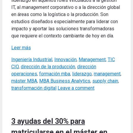
liderazgo en aquellos roles vinculados a la gestión
IT, al
management
corporativo o a la dirección global
en áreas como la logística o la producción.
Son
estudios diseñados especialmente para liderar con
impacto y aportar las soluciones transformadoras
que requiere el contexto cambiante de hoy en día
.
Leer más
Categories
Tags
Ingeniería Industrial
,
Innovación
,
Management
,
TIC
CIO
,
dirección de la producción
,
dirección
operaciones
,
formación mba
,
liderazgo
,
management
,
máster MBA
,
MBA Business Analytics
,
supply chain
,
transformación digital
Leave a comment
3 ayudas del 30% para
matricularse en el máster en