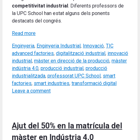
competitivitat industrial
. Diferents professors de
la UPC School han estat alguns dels ponents
destacats del congrés.
Read more
Categories
Tags
Enginyeria
,
Enginyeria Industrial
,
Innovació
,
TIC
advanced factories
,
digitalització industrial
,
innovació
industrial
,
màster en direcció de la producció
,
màster
indústria 4.0
,
producció industrial
,
producció
industrialitzada
,
professorat UPC School
,
smart
factories
,
smart industries
,
transformació digital
Leave a comment
Ajut del 50% en la matrícula del
màster en Indústria 4.0