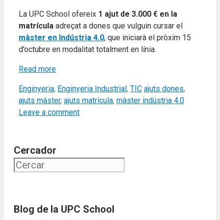
La UPC School ofereix
1 ajut de 3.000 € en la
matrícula
adreçat a dones que vulguin cursar el
màster en Indústria 4.0
, que iniciarà el pròxim 15
d’octubre en modalitat totalment en línia.
Read more
Categories
Tags
Enginyeria
,
Enginyeria Industrial
,
TIC
ajuts dones
,
ajuts màster
,
ajuts matrícula
,
màster indústria 4.0
Leave a comment
Cercador
Blog de la UPC School