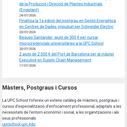
de la Producció i Direcció de Plantes Industrials
(Engiplant)
24/07/2026
Finalitza la 1a edició del postgrau en Gestió Energètica
en Centres de Dades, impulsat per Schneider Electric
20/07/2026
Beques Santander: ajuts de 300 € per cursar
microcredencials universitàries a la UPC School
20/07/2026
2 ajuts de 2.500 € del Port de Barcelona per al màster
Executive en Supply Chain Management
17/07/2026
Màsters, Postgraus i Cursos
La UPC School t’ofereix un extens catàleg de màsters, postgraus i
cursos d'especialització d’enfocament professional, adaptats a les
necessitats de l’entorn econòmic i social, a les organitzacions i als
seus professionals.
upcschool.upc.edu