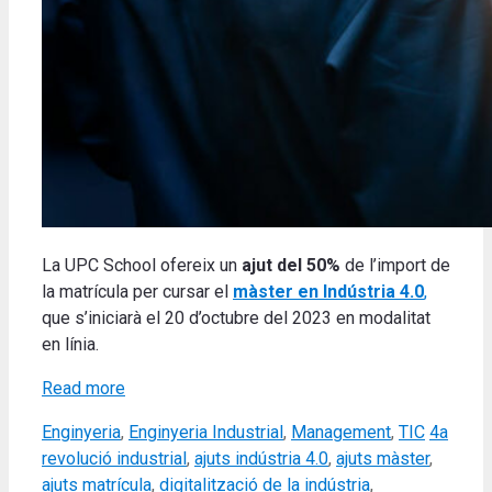
La UPC School ofereix un
ajut del 50%
de l’import de
la matrícula per cursar el
màster en Indústria 4.0
,
que s’iniciarà el 20 d’octubre del 2023 en modalitat
en línia.
Read more
Categories
Tags
Enginyeria
,
Enginyeria Industrial
,
Management
,
TIC
4a
revolució industrial
,
ajuts indústria 4.0
,
ajuts màster
,
ajuts matrícula
,
digitalització de la indústria
,