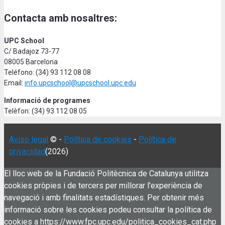
Contacta amb nosaltres:
UPC School
C/ Badajoz 73-77
08005 Barcelona
Teléfono: (34) 93 112 08 08
Email:
info.upcschool@upcschool.upc.edu
Informació de programes
Telèfon: (34) 93 112 08 05
Aviso legal
© -
Política de cookies
-
Política de
privacidad
(2026)
El lloc web de la Fundació Politècnica de Catalunya utilitza
cookies pròpies i de tercers per millorar l'experiència de
navegació i amb finalitats estadístiques. Per obtenir més
informació sobre les cookies podeu consultar la política de
cookies a https://www.fpc.upc.edu/politica_cookies_cat.php