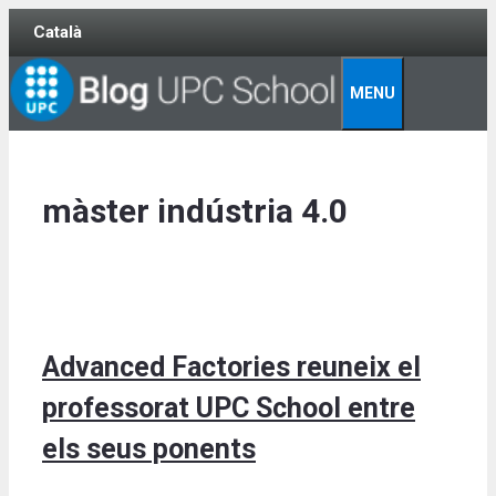
Skip
Català
to
content
MENU
màster indústria 4.0
Advanced Factories reuneix el
professorat UPC School entre
els seus ponents