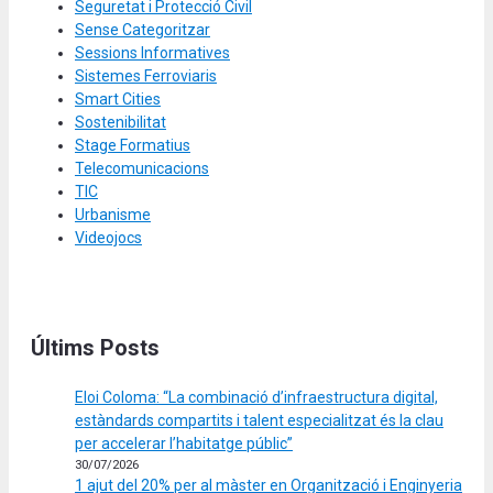
Seguretat i Protecció Civil
Sense Categoritzar
Sessions Informatives
Sistemes Ferroviaris
Smart Cities
Sostenibilitat
Stage Formatius
Telecomunicacions
TIC
Urbanisme
Videojocs
Últims Posts
Eloi Coloma: “La combinació d’infraestructura digital,
estàndards compartits i talent especialitzat és la clau
per accelerar l’habitatge públic”
30/07/2026
1 ajut del 20% per al màster en Organització i Enginyeria