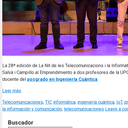
La 28ª edición de La Nit de les Telecomunicacions i la Informà
Salvà i Campillo al Emprendimiento a dos profesores de la UP
docente del
posgrado en Ingeniería Cuántica
.
Leer más
Categories
Tags
Telecomunicaciones
,
TIC
informàtica
,
ingeniería cuántica
,
IoT
,
p
la información y comunicación
,
telecomunicaciones
Leave a c
Buscador