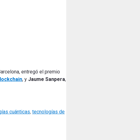
Barcelona, entregó el premio
lockchain
, y
Jaume Sanpera
,
gías cuánticas
,
tecnologías de