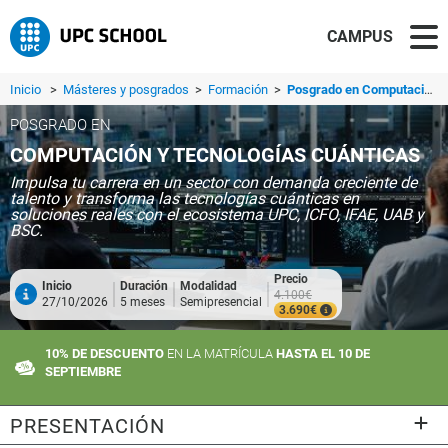
CAMPUS
Inicio
>
Másteres y posgrados
>
Formación
>
Posgrado en Computación y Tecnologías Cuánticas
POSGRADO EN
COMPUTACIÓN Y TECNOLOGÍAS CUÁNTICAS
Impulsa tu carrera en un sector con demanda creciente de
talento y transforma las tecnologías cuánticas en
soluciones reales con el ecosistema UPC, ICFO, IFAE, UAB y
BSC.
Precio
Inicio
Duración
Modalidad
4.100€
27/10/2026
5 meses
Semipresencial
3.690€
10% DE DESCUENTO
EN LA MATRÍCULA
HASTA EL 10 DE
SEPTIEMBRE
PRESENTACIÓN