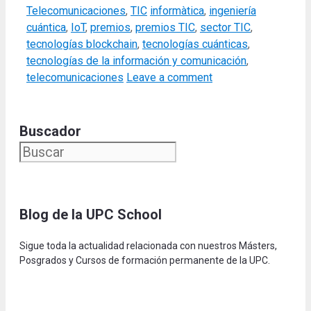
Categories
Tags
Telecomunicaciones
,
TIC
informàtica
,
ingeniería
cuántica
,
IoT
,
premios
,
premios TIC
,
sector TIC
,
tecnologías blockchain
,
tecnologías cuánticas
,
tecnologías de la información y comunicación
,
telecomunicaciones
Leave a comment
Buscador
Blog de la UPC Schoo
l
Sigue toda la actualidad relacionada con nuestros Másters,
Posgrados y Cursos de formación permanente de la UPC.