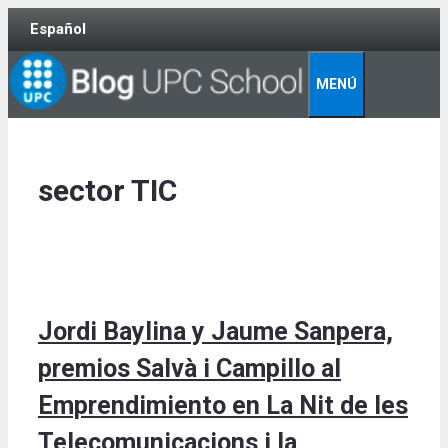
Skip
Español
to
content
MENÚ
sector TIC
Jordi Baylina y Jaume Sanpera,
premios Salvà i Campillo al
Emprendimiento en La Nit de les
Telecomunicacions i la