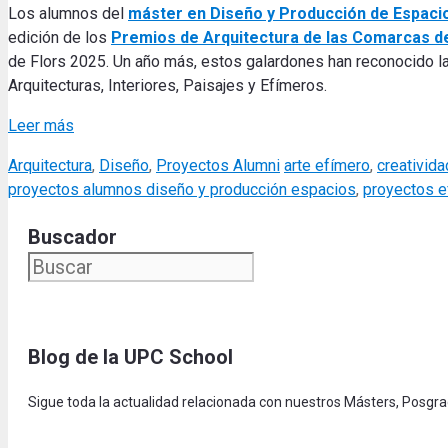
Los alumnos del
máster en Diseño y Producción de Espaci
edición de los
Premios de Arquitectura de las Comarcas d
de Flors 2025. Un año más, estos galardones han reconocido las
Arquitecturas, Interiores, Paisajes y Efímeros.
Leer más
Categories
Tags
Arquitectura
,
Diseño
,
Proyectos Alumni
arte efímero
,
creativida
proyectos alumnos diseño y producción espacios
,
proyectos e
Buscador
Blog de la UPC Schoo
l
Sigue toda la actualidad relacionada con nuestros Másters, Posgr