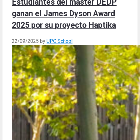
Estudiantes del máster DEDP
ganan el James Dyson Award
2025 por su proyecto Haptika
22/09/2025
by
UPC School