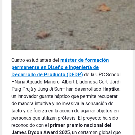
Cuatro estudiantes del
máster de formación
permanente en Diseño e Ingeniería de
Desarrollo de Producto (DEDP)
de la UPC School
–Núria Aguado Manero, Albert Lladonosa Gort, Jordi
Puig Prujà y Jung Ji Suh– han desarrollado
Haptika
,
un innovador guante háptico que permite recuperar
de manera intuitiva y no invasiva la sensación de
tacto y de fuerza en la acción de agarrar objetos en
personas que utilizan prótesis. El proyecto ha sido
reconocido con el
primer premio nacional del
James Dyson Award 2025
, un certamen global que