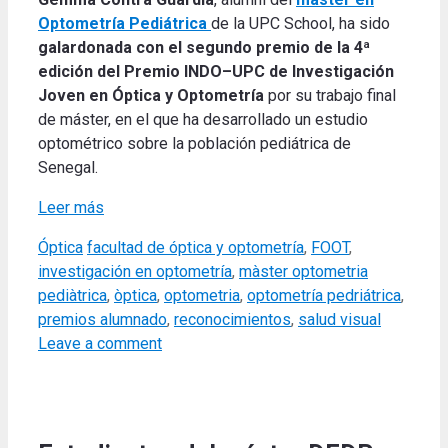
Optometría Pediátrica
de la UPC School, ha sido
galardonada con el segundo premio de la 4ª
edición del Premio INDO–UPC de Investigación
Joven en Óptica y Optometría
por su trabajo final
de máster, en el que ha desarrollado un estudio
optométrico sobre la población pediátrica de
Senegal.
Leer más
Categories
Tags
Óptica
facultad de óptica y optometría
,
FOOT
,
investigación en optometría
,
màster optometria
pediàtrica
,
òptica
,
optometria
,
optometría pedriátrica
,
premios alumnado
,
reconocimientos
,
salud visual
Leave a comment