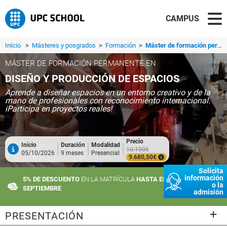
CAMPUS
Inicio
>
Másteres y posgrados
>
Formación
>
Máster de formación permanente en Diseño y Producción de Espacios
MÁSTER DE FORMACIÓN PERMANENTE EN
DISEÑO Y PRODUCCIÓN DE ESPACIOS
Aprende a diseñar espacios en un entorno creativo y de la
mano de profesionales con reconocimiento internacional.
iParticipa en proyectos reales!
Precio
Inicio
Duración
Modalidad
10.190€
05/10/2026
9 meses
Presencial
9.680,50€
Solicita
información
5% DE DESCUENTO
EN LA MATRÍCULA
HASTA EL 10 DE
o la
SEPTIEMBRE
admisión
PRESENTACIÓN