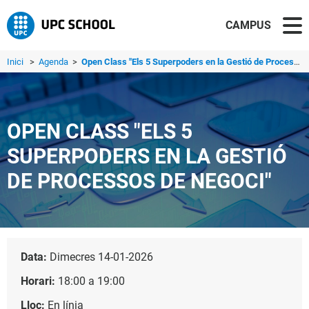
CAMPUS
Inici
>
Agenda
>
Open Class "Els 5 Superpoders en la Gestió de Processos d...
OPEN CLASS "ELS 5
SUPERPODERS EN LA GESTIÓ
DE PROCESSOS DE NEGOCI"
Data:
Dimecres 14-01-2026
Horari:
18:00 a 19:00
Lloc:
En línia