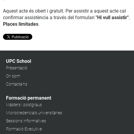
Aquest acte és obert i gratuït. Per assistir a aquest acte cal
confirmar assistència a través del formulari
"Hi vull assistir"
.
Places limitades
.
UPC School
Presentació
On som
Contacta'ns
Formació permanent
Màsters i postgraus
Microcredencials universitàries
Sessions informatives
Formació Executive