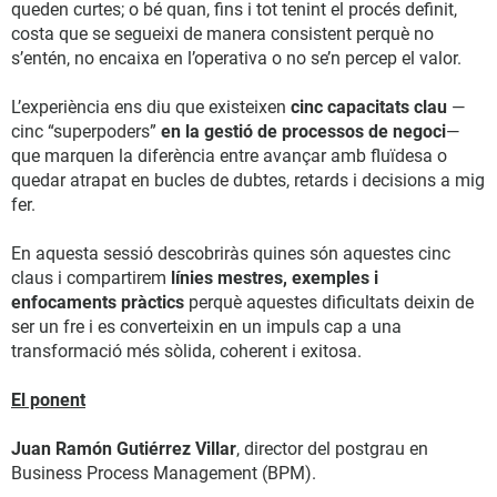
queden curtes; o bé quan, fins i tot tenint el procés definit,
costa que se segueixi de manera consistent perquè no
s’entén, no encaixa en l’operativa o no se’n percep el valor.
L’experiència ens diu que existeixen
cinc capacitats clau
—
cinc “superpoders”
en la gestió de processos de negoci
—
que marquen la diferència entre avançar amb fluïdesa o
quedar atrapat en bucles de dubtes, retards i decisions a mig
fer.
En aquesta sessió descobriràs quines són aquestes cinc
claus i compartirem
línies mestres, exemples i
enfocaments pràctics
perquè aquestes dificultats deixin de
ser un fre i es converteixin en un impuls cap a una
transformació més sòlida, coherent i exitosa.
El ponent
Juan Ramón Gutiérrez Villar
, director del postgrau en
Business Process Management (BPM).