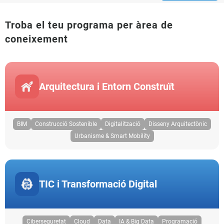
Troba el teu programa per àrea de
coneixement
Arquitectura i Entorn Construït
BIM
Construcció Sostenible
Digitalització
Disseny Arquitectònic
Urbanisme & Smart Mobility
TIC i Transformació Digital
Ciberseguretat
Cloud
Data
IA & Big Data
Programació