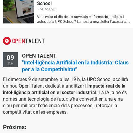
School
17-07-2026
Vols estar al dia de les novetats en formació, notícies i
actes de la UPC School? La nostra newsletter t'acosta cada mes una selecció de continguts, activitats i oportunitats formatives pensades per ajudar-te a continuar creixent professionalment. Què hi trobaràs cada mes al nostre butlletí? L'oferta formativa més actualitzada: Descobreix de primera mà els nostres màsters, postgraus, cursos i microcredencials . Esdeveniments i activitats: Accedeix a sessions informatives, open classes , jornades i conferències obertes durant tot l'any. La veu de la nostra comunitat: Projectes destacats, casos d'èxit i experiències d'alumnat , professorat i empreses col·laboradores. Una manera fàcil i directa de mantenir-te informat al teu correu electrònic i descobrir noves oportunitats de desenvolupament professional. Subscriu-te al butlletí mensual de la UPC School
OPEN TALENT
09
"Intel·ligència Artificial en la Indústria: Claus
DE
per a la Competitivitat"
SET.
El dimecres 9 de setembre, a les 19 h, la UPC School acollirà
un nou Open Talent dedicat a analitzar l’
impacte real de la
intel·ligència artificial en el sector industria
l. La IA ja no és
només una tecnologia de futur: s’ha convertit en una eina
clau per millorar l’eficiència dels processos i reforçar la
competitivitat de les empreses.
Pròxims: