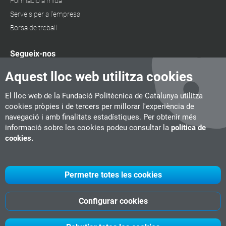
Formació a mida
Serveis per a l'empresa
Borsa de treball
Segueix-nos
Aquest lloc web utilitza cookies
El lloc web de la Fundació Politècnica de Catalunya utilitza
cookies pròpies i de tercers per millorar l'experiència de
navegació i amb finalitats estadístiques. Per obtenir més
informació sobre les cookies podeu consultar la
política de
cookies.
Permetre totes les cookies
Configurar cookies
UPC
CITM
UPC Videogames
©
Fundació Politècnica de Catalunya
-
Avís legal
-
Política de