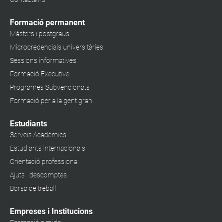
Formació permanent
Màsters i postgraus
Microcredencials universitàries
Sessions informatives
Formació Executive
Programes Subvencionats
Formació per a la gent gran
Estudiants
Serveis Acadèmics
Estudiants internacionals
Orientació professional
Ajuts i descomptes
Borsa de treball
Empreses i Institucions