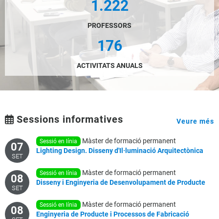
1.222
PROFESSORS
176
ACTIVITATS ANUALS
Sessions informatives
Veure més
Màster de formació permanent
sessió en línia
07
Lighting
Design.
Disseny
d'Il·luminació
Arquitectònica
SET
Màster de formació permanent
sessió en línia
08
Disseny
i
Enginyeria
de
Desenvolupament
de
Producte
SET
Màster de formació permanent
sessió en línia
08
Enginyeria
de
Producte
i
Processos
de
Fabricació