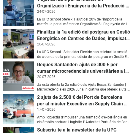
Organització i Enginyeria de la Producció i Direcció de Plantes Industrials (Engiplant)
24-07-2026
La UPC School ofereix 1 ajut del 20% de l'import de la
matrícula per al màster en Organització i Enginyeria de la Producció i Direcció de Plantes Industrials (Engiplant) , que s'iniciarà el 16 d'octubre en modalitat presencial a Barcelona. Les persones que compleixin amb el perfil d'admissió del programa i vulguin aprofitar aquest últim ajut disponible hauran d'estar admeses prèviament al màster i enviar la documentació següent: Carta de motivació , exposant les raons per cursar el màster i incorporant informació sobre les seves condicions socioeconòmiques, si escau. Expedient acadèmic. Carta/es de recomanació acadèmica/ques i/o professional/s, si en disposa. ? Data límit de sol·licitud: Dilluns 14 de setembre , abans de les 14:00 h. Es valorarà la documentació aportada, prioritzant l'interès i l'experiència en l'àmbit industrial i de management de les persones sol·licitants. Sobre el màster en Direcció de Plantes Industrials (Engiplant) El màster en Organització i Enginyeria de la Producció i Direcció de Plantes Industrials (Engiplant) treballa tots els aspectes d'eficiència i competitivitat que han de donar valor a l'empresa industrial. Aprofundeix en l'enginyeria i la gestió dels processos fabrils, la planificació de la producció i les necessitats de materials i recursos, així com en el disseny de plantes industrials i la implantació de sistemes productius, tot vinculat amb la gestió logística, qualitat, manteniment i recursos humans. ? Com sol·licitar l'ajut o resoldre dubtes? Per a més detalls o per enviar la teva candidatura, podeu contactar amb l'assessora del programa, Isabel de la Fuente Larriba : Correu electrònic (enviament de documentació): isabel.delafuente@upcschool.upc.edu Telèfon: (+34) 93 115 57 51
Finalitza la 1a edició del postgrau en Gestió
Energètica en Centres de Dades, impulsat per Schneider Electric
20-07-2026
La UPC School i Schneider Electric han celebrat la sessió
de cloenda de la primera edició del postgrau en Gestió Energètica en Centres de Dades , una formació pionera orientada a capacitar perfils tècnics en la gestió eficient, operativa i sostenible d'aquestes infraestructures crítiques. L'acte va tenir lloc el dijous 16 de juliol a les oficines de Schneider Electric a Barcelona (Carrer de Bac de Roda, 52). La jornada va començar amb la benvinguda institucional per donar pas al nucli central de la sessió: la celebració del Demo Day . Aquest espai va posar en valor l'orientació pràctica del programa, en el qual els 22 participants, repartits en quatre grups de treball, van presentar les seves solucions a reptes reals en la gestió energètica avançada de data centers . Cada grup va disposar de 12 minuts de presentació i d'un espai de debat amb el tribunal d'avaluació, format per Eduardo Prieto en representació de la UPC, i Miguel Ángel Barreno i Aleix Señís per part de Schneider Electric. Les propostes van posar de manifest l'aplicació pràctica dels coneixements adquirits en matèria d'eficiència energètica, refrigeració avançada i disseny de microxarxes. Després de la cloenda acadèmica, la jornada va finalitzar amb un espai de networking entre els participants, el panell d'experts i els representants de les dues institucions. Amb el tancament d'aquesta primera edició, impulsada en el marc de Connèxia UPC, la UPC School i Schneider Electric consoliden la seva aliança per a la transferència de coneixement i la preparació de talent especialitzat en un sector estratègic i en ple creixement com és el dels centres de dades.
Beques Santander: ajuts de 300 € per
cursar microcredencials universitàries a la UPC School
20-07-2026
Ja està oberta la 2a edició dels Ajuts Becas Santander |
Microcredenciales 2026 , una iniciativa que ofereix ajuts de 300  sobre el preu de la matrícula per cursar una selecció de microcredencials universitàries de la UPC School. La convocatòria té com a objectiu impulsar la formació al llarg de la vida i millorar l'ocupabilitat mitjançant microcredencials universitàries , formacions de curta durada que permeten adquirir o actualitzar competències específiques en àmbits amb una elevada demanda al mercat laboral. Els ajuts s'adrecen a persones d'entre 18 i 64 anys , de qualsevol nacionalitat, sense necessitat de ser clientes de Banco Santander. Tampoc és requisit residir a Espanya ni de disposar de titulació universitària prèvia. Microcredencials de la UPC School incloses en aquesta convocatòria: Fonaments de la IA Agile Project Management per a Equips Multidisciplinaris Intel·ligència Artificial Aplicada a la Construcció Producció Virtual: Stagecrafting amb Unreal Engine i Pantalles LED UX per a la Indústria dels Videojocs El període de presentació de sol·licituds romandrà fins al 20 d'octubre de 2026 . La resolució i assignació dels ajuts es comunicarà a través de la plataforma de Banco Santander i finalitzarà el 20 de novembre de 2026. Més informació i sol·licituds: Becas Santander | Microcredenciales 2026 II Edición
2 ajuts de 2.500 € del Port de Barcelona
per al màster Executive en Supply Chain Management
17-07-2026
Amb l'objectiu d'impulsar una formació d'excel·lència en
els àmbits portuari i logístic, l' Autoritat Portuària de Barcelona col·labora un any més amb la UPC School oferint els seus reconeguts ajuts per al màster Executive en Supply Chain Management. Operacions i Logística . Per a nova edició del programa, que arrencarà el 16 d'octubre en modalitat presencial a Barcelona, queden disponibles dos últims ajuts de 2.500  en la matrícula del màster. Una excel·lent oportunitat per als professionals que busquin potenciar la seva trajectòria i adquirir competències directives en l'àmbit logístic. Els destinataris són: Professionals de l'Autoritat Portuària de Barcelona (APB). Professionals de les empreses que formen part de Comunitat Logística Portuària de Barcelona. Professionals de les empreses participades de l'APB. Professionals amb titulació universitària o experiència laboral demostrable que vulguin potenciar la seva trajectòria professional i la seva capacitat directiva en l'àmbit del Supply Chain Management. Les persones que compleixin aquests perfils i estiguin interessades a sol·licitar l'ajut hauran d'estar admeses prèviament al màster. A més a més, per formalitzar la sol·licitud, hauran d'enviar a l' Assessora del Programa (Marta Ortega < marta.ortega.garcia@upcschool.upc.edu >) la següent documentació: Carta de motivacions , incloent-hi, si escau, informació relativa a la situació socioeconòmica. La data límit per sol·licitar aquest ajut és el dilluns 21 de setembre de 2026. Les dades identificatives (nom i cognoms) de la persona beneficiària de l'ajut es comunicaran a l'Autoritat Portuària de Barcelona. Un cop finalitzat el programa, també se n'informarà sobre la superació (apte o no apte) i el títol del projecte final desenvolupat. El màster Executive en Supply Chain Management. Operacions i Logística compta amb una consolidada i reconeguda trajectòria de 25 edicions formant als futurs directius i responsables de les cadenes d'aprovisionament. El programa ofereix una visió pràctica de la logística i les operacions en entorns empresarials reals, gràcies a un quadre docent format per alts directius amb extensa experiència. Les classes s'imparteixen en horari de cap de setmana (divendres a la tarda i dissabte al matí), fet que facilita la conciliació amb la vida laboral i personal. Per ampliar informació sobre el procés de sol·licitud o sobre el contingut del màster, podeu contactar amb l'assessora del programa, Marta Ortega, al telèfon (+34) 674 320 589 o mitjançant el formulari d'informació web del màster. Cal tenir en compte que aquest ajut no és compatible amb altres ajuts o descomptes de la UPC School i no s'aplicarà amb caràcter retroactiu en cap cas. Col·labora:
Subscriu-te a la newsletter de la UPC