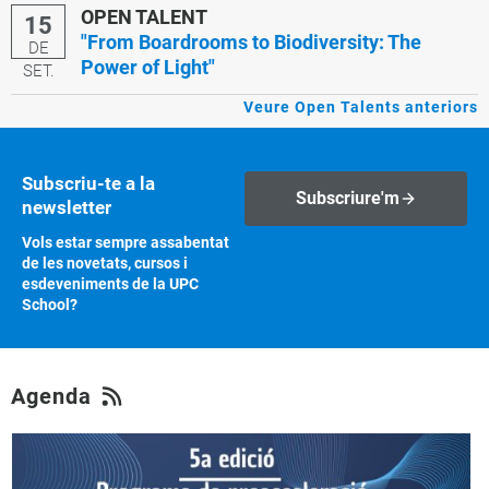
OPEN TALENT
15
"From Boardrooms to Biodiversity: The
DE
Power of Light"
SET.
Veure Open Talents anteriors
Subscriu-te a la
Subscriure'm
newsletter
Vols estar sempre assabentat
de les novetats, cursos i
esdeveniments de la UPC
School?
Agenda