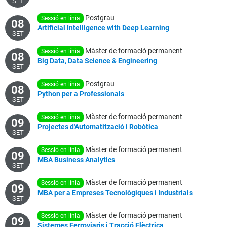
SET
Postgrau
sessió en línia
08
Artificial
Intelligence
with
Deep
Learning
SET
Màster de formació permanent
sessió en línia
08
Big
Data,
Data
Science
&
Engineering
SET
Postgrau
sessió en línia
08
Python
per
a
Professionals
SET
Màster de formació permanent
sessió en línia
09
Projectes
d'Automatització
i
Robòtica
SET
Màster de formació permanent
sessió en línia
09
MBA
Business
Analytics
SET
Màster de formació permanent
sessió en línia
09
MBA
per
a
Empreses
Tecnològiques
i
Industrials
SET
Màster de formació permanent
sessió en línia
09
Sistemes
Ferroviaris
i
Tracció
Elèctrica