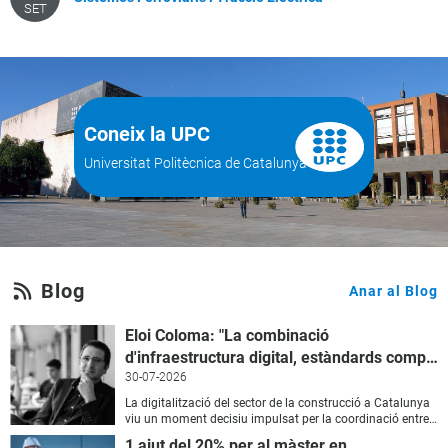
SET
Coneix la UPC
Universitat Politècnica de Catalunya
Blog
Anar al Blog
Eloi Coloma: "La combinació
d'infraestructura digital, estàndards compartits i talent especialitzat és la clau per accelerar l'habitatge públic"
30-07-2026
La digitalització del sector de la construcció a Catalunya
viu un moment decisiu impulsat per la coord
1 ajut del 20% per al màster en