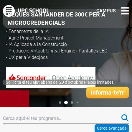
CAMPUS
BEQUES SANTANDER DE 300€ PER A
MICROCREDENCIALS
- Fonaments de la IA
- Agile Project Management
- IA Aplicada a la Construcció
- Producció Virtual: Unreal Engine i Pantalles LED
- UX per a Videojocs
Sol·licita el teu ajut abans del 20 d'octubre! Places limitades!
Informa-te'n!
Cerca avançada