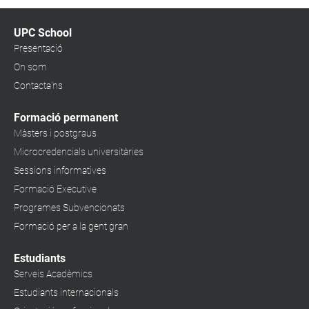
UPC School
Presentació
On som
Contacta'ns
Formació permanent
Màsters i postgraus
Microcredencials universitàries
Sessions informatives
Formació Executive
Programes Subvencionats
Formació per a la gent gran
Estudiants
Serveis Acadèmics
Estudiants internacionals