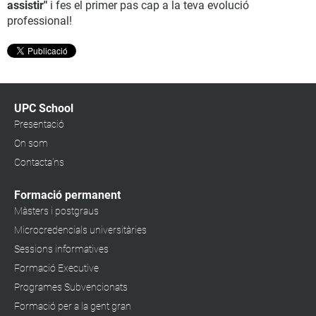
assistir"
i fes el primer pas cap a la teva evolució
professional!
UPC School
Presentació
On som
Contacta'ns
Formació permanent
Màsters i postgraus
Microcredencials universitàries
Sessions informatives
Formació Executive
Programes Subvencionats
Formació per a la gent gran