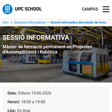
CAMPUS
Inici
>
Sessions informatives
>
Sessió Informativa del màster de formació permanent en Pr...
SESSIÓ INFORMATIVA
Màster de formació permanent en Projectes
d'Automatització i Robòtica
Data:
Dilluns 15-06-2026
Horari:
18:00 a 19:00
Lloc:
En línia