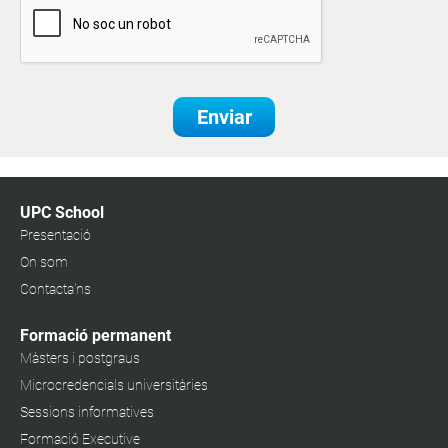
Enviar
UPC School
Presentació
On som
Contacta'ns
Formació permanent
Màsters i postgraus
Microcredencials universitàries
Sessions informatives
Formació Executive