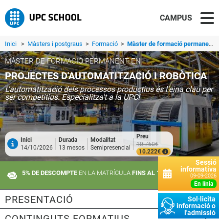
CAMPUS
Inici
>
Màsters i postgraus
>
Formació
>
Màster de formació permanent en Projectes d'Automatització i Robòtica
MÀSTER DE FORMACIÓ PERMANENT EN
PROJECTES D'AUTOMATITZACIÓ I ROBÒTICA
L'automatització dels processos productius és l'eina clau per
ser competitius. Especialitza't a la UPC!
Preu
Inici
Durada
Modalitat
10.760€
14/10/2026
13 mesos
Semipresencial
10.222€
Sessió
informativa
5% DE DESCOMPTE
EN LA MATRÍCULA
FINS AL 10 DE SETEMBRE
09-09-2026
en línia
PRESENTACIÓ
Sol·licita
informació o
l'admissió
CONTINGUTS FORMATIUS