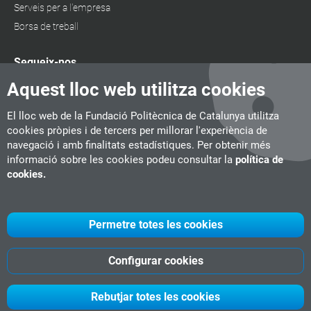
Serveis per a l'empresa
Borsa de treball
Segueix-nos
Aquest lloc web utilitza cookies
El lloc web de la Fundació Politècnica de Catalunya utilitza
cookies pròpies i de tercers per millorar l'experiència de
navegació i amb finalitats estadístiques. Per obtenir més
informació sobre les cookies podeu consultar la
política de
cookies.
Permetre totes les cookies
Configurar cookies
UPC
CITM
UPC Videogames
©
Fundació Politècnica de Catalunya
Rebutjar totes les cookies
-
Avís legal
-
Política de