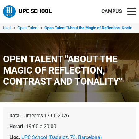
CAMPUS
Inici
>
Open Talent
>
Open Talent "About the Magic of Reflection, Contrast and ...
OPEN TALENT "ABOUT THE
MAGIC OF REFLECTION,
CONTRAST AND TONALITY"
Data:
Dimecres 17-06-2026
Horari:
19:00 a 20:00
Lloc:
UPC School (Badajoz, 73. Barcelona)