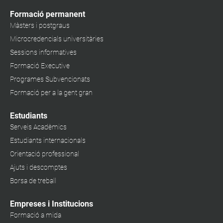
Formació permanent
Màsters i postgraus
Microcredencials universitàries
Sessions informatives
Formació Executive
Programes Subvencionats
Formació per a la gent gran
Estudiants
Serveis Acadèmics
Estudiants internacionals
Orientació professional
Ajuts i descomptes
Borsa de treball
Empreses i Institucions
Formació a mida