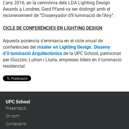
L’any 2016, en la cerimònia dels LDA Lighting Design
Awards a Londres, Gerd Pfarré va ser distingit amb el
reconeixement de “Dissenyador d’Il·luminació de l’Any”.
CICLE DE CONFERÈNCIES EN LIGHTING DESIGN
Aquesta ponència s’emmarca en el cicle anual de
conferències del
màster en Lighting Design. Disseny
d’Il·luminació Arquitectònica
de la UPC School, patrocinat
per iGuzzini, Lutron i Lluria, empreses líders en il·luminació
residencial.
UPC School
Presentació
On som
Contacta'ns