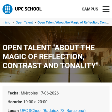
CAMPUS
Inicio
>
Open Talent
>
Open Talent "About the Magic of Reflection, Contrast and ...
OPEN TALENT "ABOUT THE
MAGIC OF REFLECTION,
CONTRAST AND TONALITY"
Fecha:
Miércoles 17-06-2026
Horario:
19:00 a 20:00
Lugar:
UPC SChool (Badajoz, 73. Barcelona)