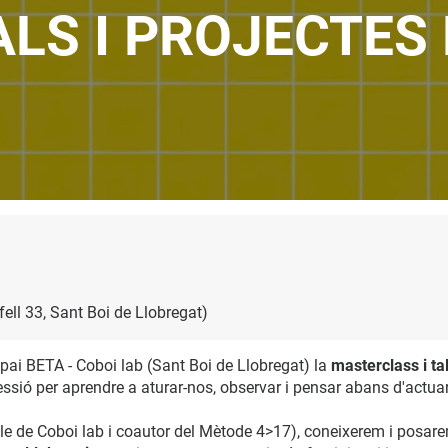
LS I PROJECTES 
ell 33, Sant Boi de Llobregat)
'Espai BETA - Coboi lab (Sant Boi de Llobregat) la
masterclass i ta
essió per aprendre a aturar-nos, observar i pensar abans d'actuar
ble de Coboi lab i coautor del Mètode 4>17), coneixerem i posa