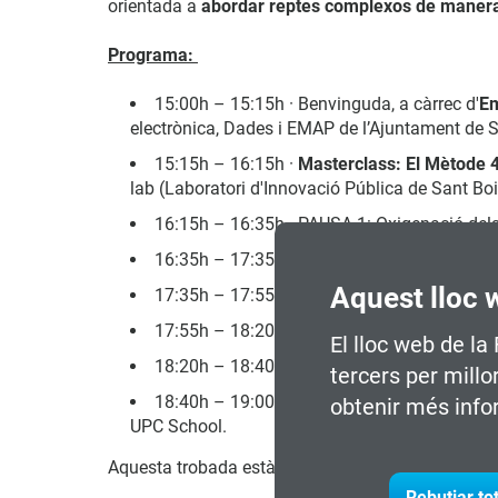
orientada a
abordar reptes complexos de manera 
Programa:
15:00h – 15:15h · Benvinguda, a càrrec d'
Em
electrònica, Dades i EMAP de l’Ajuntament de S
15:15h – 16:15h ·
Masterclass: El Mètode 4
lab (Laboratori d'Innovació Pública de Sant Bo
16:15h – 16:35h · PAUSA 1: Oxigenació dels
16:35h – 17:35h ·
Pràctica grupal
del Mètode
Aquest lloc 
17:35h – 17:55h · PAUSA 2: Assimilació de l
17:55h – 18:20h · Compartir sensacions de la
El lloc web de la
18:20h – 18:40h ·
Com podem seguir en co
tercers per millo
18:40h – 19:00h ·
Tancament i espai lliure 
obtenir més info
UPC School.
Aquesta trobada està organitzada amb el suport d
Rebutjar to