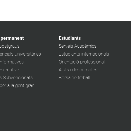
 permanent
Estudiants
 postgraus
Serveis Acadèmics
ncials universitàries
Estudiants internacionals
informatives
Orientació professional
Executive
Ajuts i descomptes
s Subvencionats
Borsa de treball
er a la gent gran