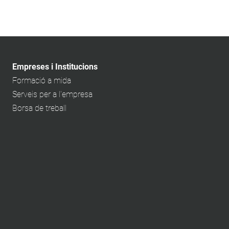
Empreses i Institucions
Formació a mida
Serveis per a l'empresa
Borsa de treball