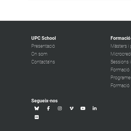
UPC School
Formació
Presentació
Màsters i
On som
Microcrede
Contacta'ns
Sessions 
Formació 
Programe
Formació p
Segueix-nos