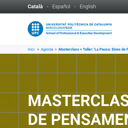
Català
-
Español
-
English
Inici
>
Agenda
>
Masterclass + Taller: 'La Pausa: Eines de 
MASTERCLASS
DE PENSAMEN