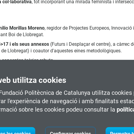
col·laborativa
, tot incorporant una mirada feminista i intersecc
ilio Morillas Moreno
, regidor de Projectes Europeos, Innovació
ant Boi de Llobregat.
>17 i els seus annexos
(Futurs i Desplaçar el centre), a càrrec 
i de Llobregat) i coautor d'aquestes eines metodològiques.
 conceptes teòrics rebuts.
 4>17 i el seu annex "Desplaçar el centre" (mirada feminista i i
web utilitza cookies
a pràctica.
 pràctica i entre totes.
 Fundació Politècnica de Catalunya utilitza cookies 
ntacte?
, a càrrec de Marta Gimeno Robles, tècnica de innovació
rar l'experiència de navegació i amb finalitats esta
relacional, dinamitzat per Yanina Ibáñez
, codirectora del postg
rmació sobre les cookies podeu consultar la
políti
e la Diputació de Barcelona i compta amb la col·laboració de l
tes les cookies
Configurar cookies
Permetre t