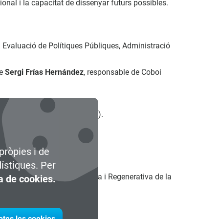
ional i la capacitat de dissenyar futurs possibles.
 i Evaluació de Polítiques Públiques, Administració
de
Sergi Frías Hernández
, responsable de Coboi
nterseccional de la innovació).
pròpies i de
 de Coboi lab.
dístiques. Per
rau d'Arquitectura Bioclimàtica i Regenerativa de la
ca de cookies.
a UPC School.
otes les cookies