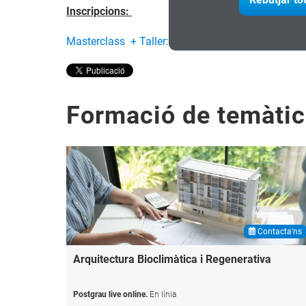
Inscripcions:
Masterclass + Taller: "La Pausa: Eines de Pensame
Formació de temàtic
Contacta'ns
Arquitectura
Bioclimàtica
i
Regenerativa
Postgrau live online.
En línia