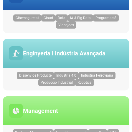
Ciberseguretat
Cloud
Data
IA & Big Data
Programació
Videojocs
Enginyeria i Indústria Avançada
Disseny de Producte
Indústria 4.0
Indústria Ferroviària
Producció Industrial
Robòtica
Management