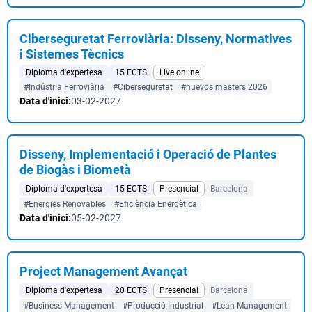
Ciberseguretat Ferroviària: Disseny, Normatives
i Sistemes Tècnics
Diploma d'expertesa
15 ECTS
Live online
#Indústria Ferroviària
#Ciberseguretat
#nuevos masters 2026
Data d'inici:
03-02-2027
Disseny, Implementació i Operació de Plantes
de Biogàs i Biometà
Diploma d'expertesa
15 ECTS
Presencial
Barcelona
#Energies Renovables
#Eficiència Energètica
Data d'inici:
05-02-2027
Project Management Avançat
Diploma d'expertesa
20 ECTS
Presencial
Barcelona
#Business Management
#Producció Industrial
#Lean Management