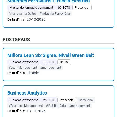
Sistemes Ferroviaris i Tracció Elèctrica
Màster de formació permanent
60 ECTS
Presencial
Vilanova i la Geltrú
#Indústria Ferroviària
Data d'inici:
23-10-2026
POSTGRAUS
Millora Lean Six Sigma. Nivell Green Belt
Diploma d'expertesa
10 ECTS
Online
#Lean Management
#management
Data d'inici:
Flexible
Business Analytics
Diploma d'expertesa
25 ECTS
Presencial
Barcelona
#Business Management
#IA & Big Data
#management
Data d'inici:
13-10-2026