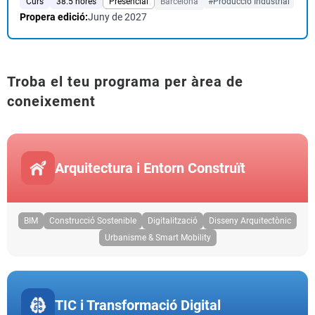
Curs
38.5 hores
Presencial
Barcelona
#Producció Industrial
Propera edició:
Juny de 2027
Troba el teu programa per àrea de
coneixement
Arquitectura i Entorn Construït
BIM
Construcció Sostenible
Digitalització
Disseny Arquitectònic
Urbanisme & Smart Mobility
TIC i Transformació Digital