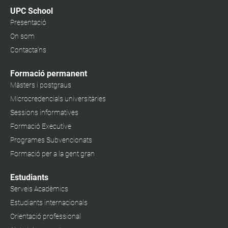
UPC School
Presentació
On som
Contacta'ns
Formació permanent
Màsters i postgraus
Microcredencials universitàries
Sessions informatives
Formació Executive
Programes Subvencionats
Formació per a la gent gran
Estudiants
Serveis Acadèmics
Estudiants internacionals
Orientació professional