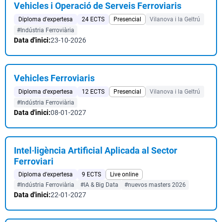
Vehicles i Operació de Serveis Ferroviaris
Diploma d'expertesa
24 ECTS
Presencial
Vilanova i la Geltrú
#Indústria Ferroviària
Data d'inici:
23-10-2026
Vehicles Ferroviaris
Diploma d'expertesa
12 ECTS
Presencial
Vilanova i la Geltrú
#Indústria Ferroviària
Data d'inici:
08-01-2027
Intel·ligència Artificial Aplicada al Sector
Ferroviari
Diploma d'expertesa
9 ECTS
Live online
#Indústria Ferroviària
#IA & Big Data
#nuevos masters 2026
Data d'inici:
22-01-2027