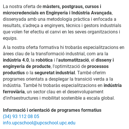
La nostra oferta de
màsters, postgraus, cursos i
microcredencials en Enginyeria i Indústria Avançada
,
dissenyada amb una metodologia pràctica i enfocada a
resultats, s'adreça a enginyers, tècnics i gestors industrials
que volen fer efectiu el canvi en les seves organitzacions i
equips.
A la nostra oferta formativa hi trobaràs especialitzacions en
àrees clau de la transformació industrial, com ara la
indústria 4.0
, la
robòtica
i l'
automatització
, el
disseny i
enginyeria de producte
, l'optimització de
processos
productius
o la
seguretat industrial
. També oferim
programes orientats a desplegar la transició verda a la
indústria. També hi trobaràs especialitzacions en
indústria
ferroviària
, un sector clau en el desenvolupament
d'infraestructures i mobilitat sostenible a escala global.
Informació i orientació de programes formatius
(34) 93 112 08 05
info.upcschool@upcschool.upc.edu