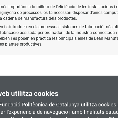
més importància la millora de l’eficiència de les instal·lacions i
enginyeria de processos, es fa necessari disposar d’eines computa
de la cadena de manufactura dels productes.
n i s’introdueixen els processos i sistemes de fabricació més utili
 fabricació assistida per ordinador i de la indústria connectada i 
ueixen i es posen en pràctica les principals eines de Lean Manufa
res plantes productives.
web utilitza cookies
 Fundació Politècnica de Catalunya utilitza cookies 
rar l'experiència de navegació i amb finalitats esta