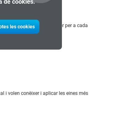
ca de cookies.
bricació assistits per ordinador per a cada
otes les cookies
l i volen conèixer i aplicar les eines més