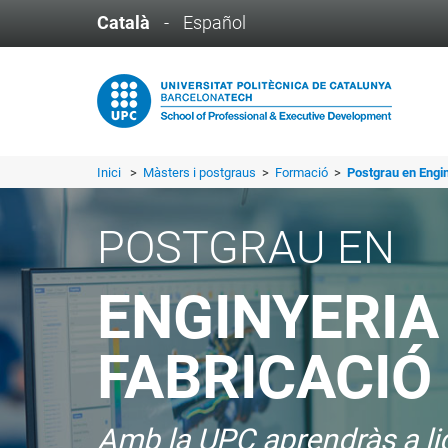
Català
-
Español
Inici
>
Màsters i postgraus
>
Formació
>
Postgrau en Engi
POSTGRAU EN
ENGINYERIA
FABRICACIÓ
Amb la UPC aprendràs a lid