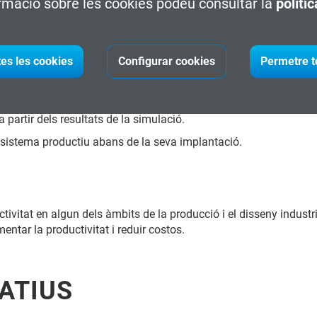
rmació sobre les cookies podeu consultar la
políti
 a la industrialització d'un producte.
tatges d'utilització dels sistemes d'enginyeria de processos de fa
tes les cookies
Configurar cookies
Permetre t
ia d'acord amb el Lean Manufacturing.
partir dels resultats de la simulació.
 sistema productiu abans de la seva implantació.
vitat en algun dels àmbits de la producció i el disseny industria
entar la productivitat i reduir costos.
ATIUS