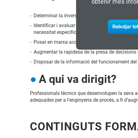
obtenir més info
Determinar la inversió, cost i temps necessari per
Identificar i avaluar les característiques i avan
Rebutjar to
necessitat específica.
Posar en marxa accions de millora de l'eficiènc
Augmentar la rapidesa de la presa de decisions a 
Disposar de la informació del funcionament del
A qui va dirigit?
Professionals tècnics que desenvolupen la seva acti
adequades per a l’enginyeria de procés, a fi d’augm
CONTINGUTS FORM