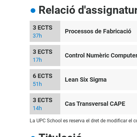
Relació d'assignatu
3 ECTS
Processos de Fabricació
37h
3 ECTS
Control Numèric Computer
17h
6 ECTS
Lean Six Sigma
51h
3 ECTS
Cas Transversal CAPE
14h
La UPC School es reserva el dret de modificar el 