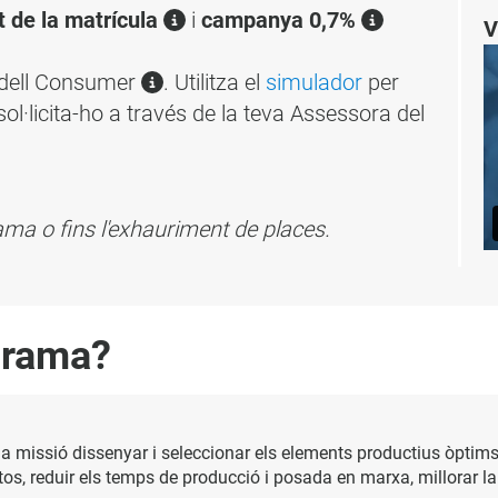
 de la matrícula
i
campanya 0,7%
V
adell Consumer
. Utilitza el
simulador
per
sol·licita-ho a través de la teva Assessora del
grama o fins l'exhauriment de places.
grama?
 a missió dissenyar i seleccionar els elements productius òptim
os, reduir els temps de producció i posada en marxa, millorar la 