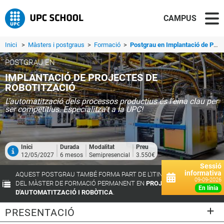
CAMPUS
Inici
>
Màsters i postgraus
>
Formació
>
Postgrau en Implantació de Projectes de Robotització
POSTGRAU EN
IMPLANTACIÓ DE PROJECTES DE
ROBOTITZACIÓ
L'automatització dels processos productius és l'eina clau per
ser competitius. Especialitza't a la UPC!
Inici
Durada
Modalitat
Preu
12/05/2027
6 mesos
Semipresencial
3.550€
Sessió
informativa
AQUEST POSTGRAU TAMBÉ FORMA PART DE L'ITINERARI FORMATIU
09-09-2026
DEL MÀSTER DE FORMACIÓ PERMANENT EN
PROJECTES
en línia
D'AUTOMATITZACIÓ I ROBÒTICA
.
PRESENTACIÓ