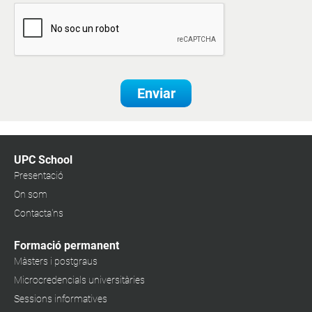
Enviar
UPC School
Presentació
On som
Contacta'ns
Formació permanent
Màsters i postgraus
Microcredencials universitàries
Sessions informatives