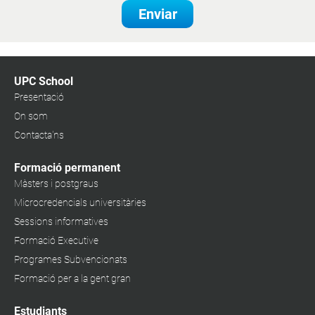
Enviar
UPC School
Presentació
On som
Contacta'ns
Formació permanent
Màsters i postgraus
Microcredencials universitàries
Sessions informatives
Formació Executive
Programes Subvencionats
Formació per a la gent gran
Estudiants