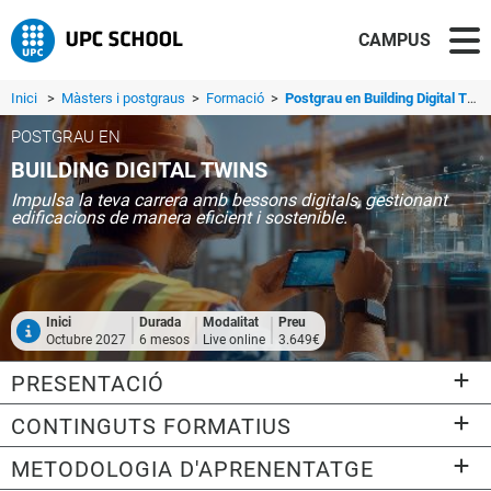
CAMPUS
Inici
>
Màsters i postgraus
>
Formació
>
Postgrau en Building Digital Twins
POSTGRAU EN
BUILDING DIGITAL TWINS
Impulsa la teva carrera amb bessons digitals, gestionant
edificacions de manera eficient i sostenible.
Inici
Durada
Modalitat
Preu
Octubre 2027
6 mesos
Live online
3.649€
PRESENTACIÓ
CONTINGUTS FORMATIUS
METODOLOGIA D'APRENENTATGE