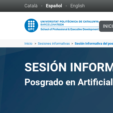
Català
-
Español
-
English
INIC
Inicio
>
Sesiones informativas
>
Sesión Informativa del posg
SESIÓN INFOR
Posgrado en Artificia