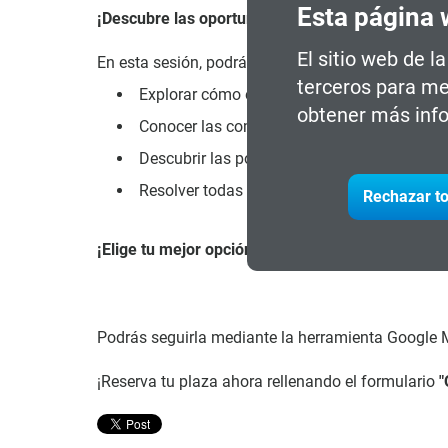
Esta página 
¡Descubre las oportunidades que te esperan!
El sitio web de l
En esta sesión, podrás:
terceros para me
Explorar cómo este programa puede abrirte n
obtener más info
Conocer las competencias clave que adquirir
Descubrir las posibilidades de reorientació
Resolver todas tus dudas del proceso de ma
Rechazar to
¡Elige tu mejor opción!
Podrás seguirla mediante la herramienta Google M
¡Reserva tu plaza ahora rellenando el formulario
"