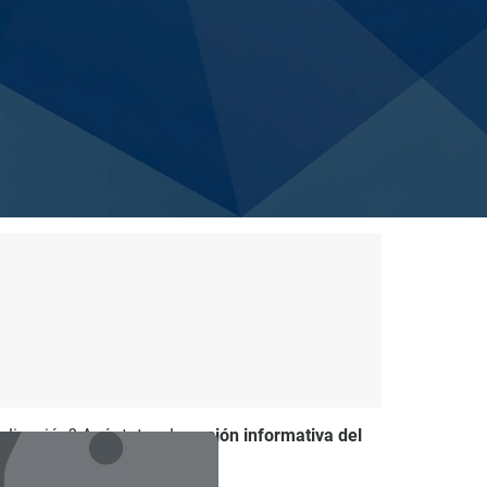
ialización? Apúntate a la
sesión informativa del
ar en tu carrera.