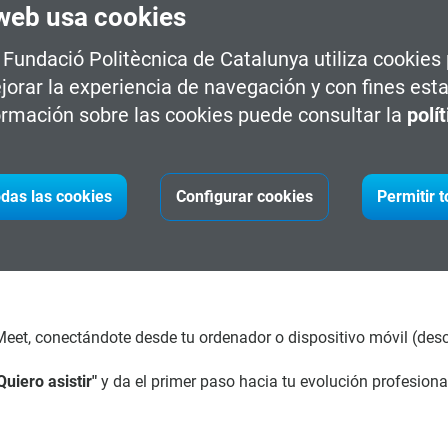
web usa cookies
a Fundació Politècnica de Catalunya utiliza cookies
jorar la experiencia de navegación y con fines esta
uevas puertas en tu futuro laboral.
rmación sobre las cookies puede consultar la
polí
ás para destacar en el sector.
n profesional hacia áreas emergentes.
trícula con nuestras asesoras.
das las cookies
Configurar cookies
Permitir 
eet, conectándote desde tu ordenador o dispositivo móvil (des
Quiero asistir"
y da el primer paso hacia tu evolución profesiona