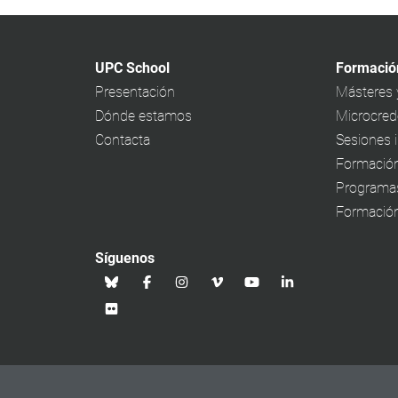
UPC School
Formació
Presentación
Másteres 
Dónde estamos
Microcrede
Contacta
Sesiones 
Formación
Programa
Formación
Síguenos