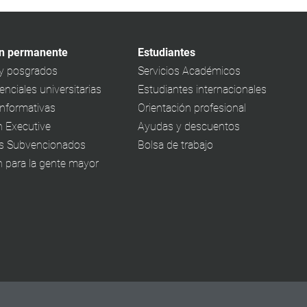
n permanente
Estudiantes
y posgrados
Servicios Académicos
nciales universitarias
Estudiantes internacionales
informativas
Orientación profesional
 Executive
Ayudas y descuentos
s Subvencionados
Bolsa de trabajo
 para la gente mayor