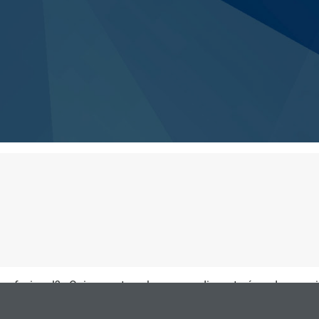
 profesional? ¿Quieres estar a la vanguardia en tu área de espec
ng
(Presencial)
y valora si es la opción que necesitas para avanz