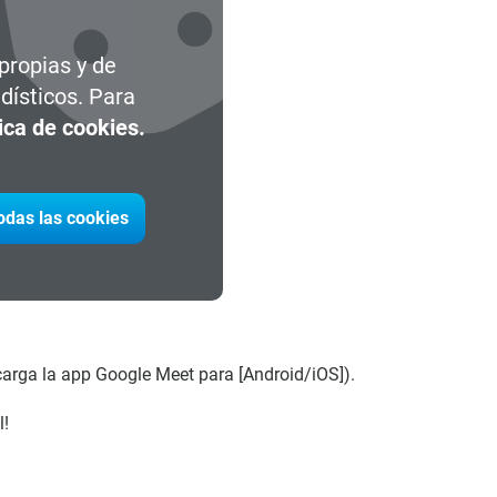
 propias y de
dísticos. Para
tica de cookies.
todas las cookies
carga la app Google Meet para [Android/iOS]).
l!