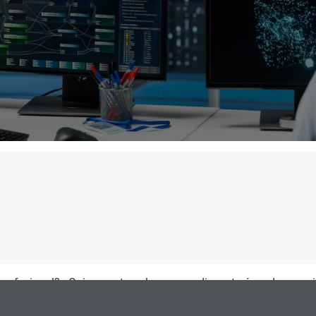
 profesional? ¿Quieres estar a la vanguardia en tu área de espec
 valora si es la opción que necesitas para avanzar en tu carrera.