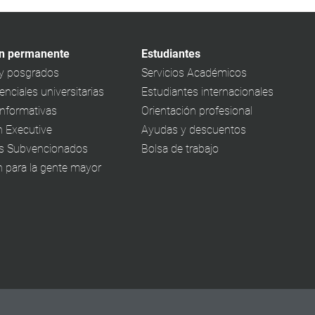
n permanente
Estudiantes
y posgrados
Servicios Académicos
nciales universitarias
Estudiantes internacionales
informativas
Orientación profesional
 Executive
Ayudas y descuentos
s Subvencionados
Bolsa de trabajo
 para la gente mayor