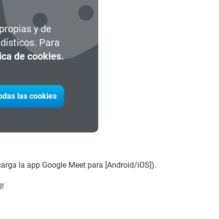
 propias y de
dísticos. Para
tica de cookies.
todas las cookies
carga la app Google Meet para [Android/iOS]).
l!