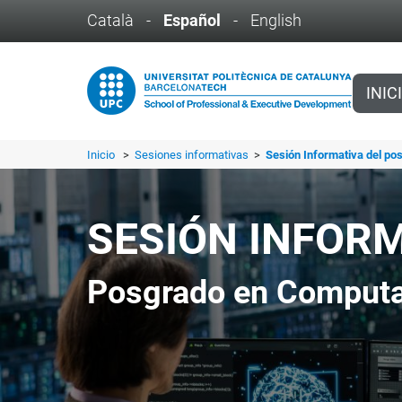
Català
-
Español
-
English
INIC
Inicio
>
Sesiones informativas
>
Sesión Informativa del po
SESIÓN INFOR
Posgrado en Computa