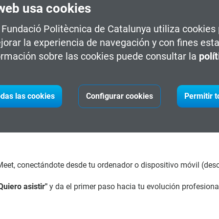
web usa cookies
a Fundació Politècnica de Catalunya utiliza cookies
jorar la experiencia de navegación y con fines esta
uevas puertas en tu futuro laboral.
rmación sobre las cookies puede consultar la
polí
ás para destacar en el sector.
n profesional hacia áreas emergentes.
trícula con nuestras asesoras.
das las cookies
Configurar cookies
Permitir 
eet, conectándote desde tu ordenador o dispositivo móvil (des
Quiero asistir"
y da el primer paso hacia tu evolución profesiona