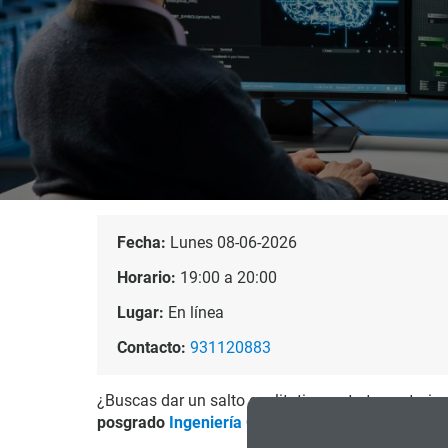
Fecha:
Lunes 08-06-2026
Horario:
19:00 a 20:00
Lugar:
En línea
Contacto:
931120883
¿Buscas dar un salto cualitativo en tu trayectoria
posgrado
Ingeniería Cuántica
(Semipresencial)
y