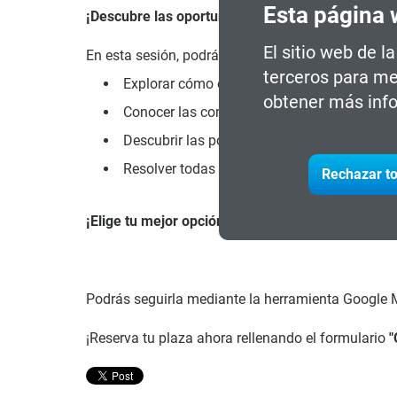
Esta página 
¡Descubre las oportunidades que te esperan!
El sitio web de l
En esta sesión, podrás:
terceros para me
Explorar cómo este programa puede abrirte n
obtener más info
Conocer las competencias clave que adquirir
Descubrir las posibilidades de reorientació
Resolver todas tus dudas del proceso de ma
Rechazar to
¡Elige tu mejor opción!
Podrás seguirla mediante la herramienta Google M
¡Reserva tu plaza ahora rellenando el formulario
"