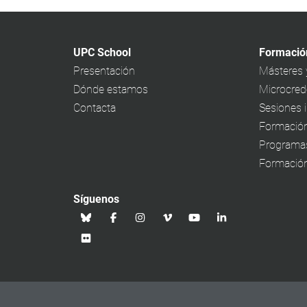
UPC School
Formació
Presentación
Másteres 
Dónde estamos
Microcrede
Contacta
Sesiones 
Formación
Programa
Formación
Síguenos